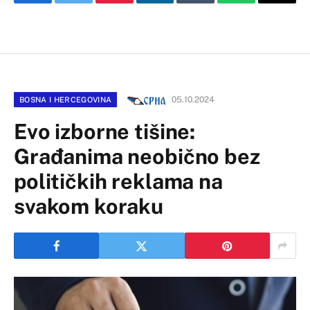
Facebook
Twitter
Pinterest
LinkedIn
Tumblr
WhatsApp
Email
05.10.2024
BOSNA I HERCEGOVINA
Evo izborne tišine:
Građanima neobično bez
političkih reklama na
svakom koraku