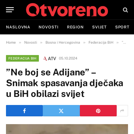
NASLOVNA
NOVOSTI
REGION
SVIJET
SPORT
»
»
»
»
Home
Novosti
Bosna i Hercegovina
Federacija BiH
”Ne boj se Adijane” – Snimak spasavanja dječaka u BiH obilazi svijet
05.10.2024
FEDERACIJA BIH
”Ne boj se Adijane” –
Snimak spasavanja dječaka
u BiH obilazi svijet