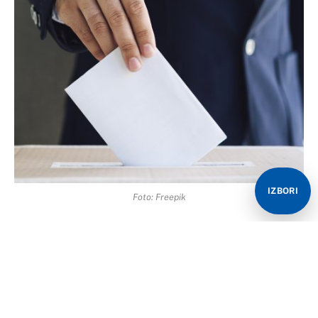
IZBORI
Foto: Freepik
U Republici Srpskoj i Federaciji BiH počela je izborna
tišina uoči sutrašnjih lokalnih izbora.
Iz Centralne izborne komisije /CIK/ BiH su naveli da je