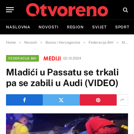
NASLOVNA
NOVOSTI
REGION
SVIJET
SPORT
»
»
»
»
Home
Novosti
Bosna i Hercegovina
Federacija BiH
Mladići u Passatu se trkali pa se zabili u Audi (VIDEO)
02.10.2024
FEDERACIJA BIH
Mladići u Passatu se trkali
pa se zabili u Audi (VIDEO)