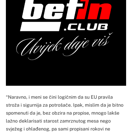
“Naravno, i meni se čini logičnim da su EU pravila
stroža i sigurnija za potrošače. Ipak, mislim da je bitno
spomenuti da je, bez obzira na propise, mnogo lakše
lažno deklarisati starost zamrznutog mesa nego
svježeg i ohlađenog, pa sami propisani rokovi ne