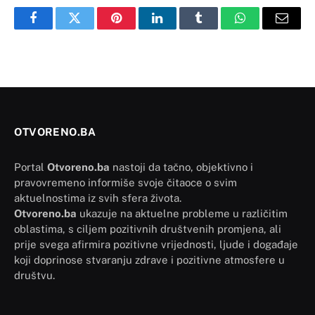
Facebook
Twitter
Pinterest
LinkedIn
Tumblr
WhatsApp
Email
OTVORENO.BA
Portal
Otvoreno.ba
nastoji da tačno, objektivno i
pravovremeno informiše svoje čitaoce o svim
aktuelnostima iz svih sfera života.
Otvoreno.ba
ukazuje na aktuelne probleme u različitim
oblastima, s ciljem pozitivnih društvenih promjena, ali
prije svega afirmira pozitivne vrijednosti, ljude i događaje
koji doprinose stvaranju zdrave i pozitivne atmosfere u
društvu.