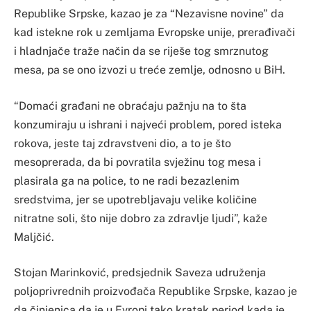
Republike Srpske, kazao je za “Nezavisne novine” da
kad istekne rok u zemljama Evropske unije, prerađivači
i hladnjače traže način da se riješe tog smrznutog
mesa, pa se ono izvozi u treće zemlje, odnosno u BiH.
“Domaći građani ne obraćaju pažnju na to šta
konzumiraju u ishrani i najveći problem, pored isteka
rokova, jeste taj zdravstveni dio, a to je što
mesoprerada, da bi povratila svježinu tog mesa i
plasirala ga na police, to ne radi bezazlenim
sredstvima, jer se upotrebljavaju velike količine
nitratne soli, što nije dobro za zdravlje ljudi”, kaže
Maljčić.
Stojan Marinković, predsjednik Saveza udruženja
poljoprivrednih proizvođača Republike Srpske, kazao je
da činjenica da je u Evropi tako kratak period kada je