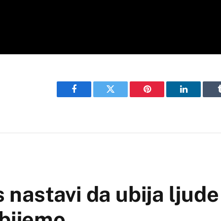
Facebook
Twitter
Pinterest
LinkedIn
astavi da ubija ljude 
obijemo