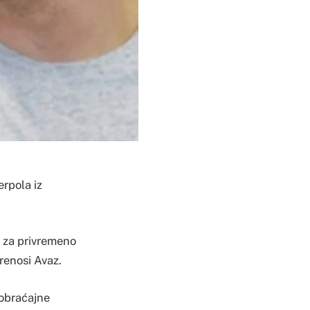
rpola iz
e za privremeno
renosi Avaz.
aobraćajne