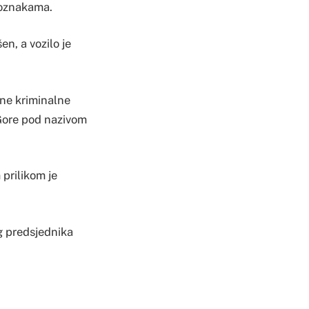
m oznakama.
en, a vozilo je
dne kriminalne
 Gore pod nazivom
 prilikom je
eg predsjednika