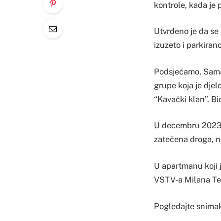
kontrole, kada je 
Utvrđeno je da se 
izuzeto i parkiran
Podsjećamo, Samar
grupe koja je dje
“Kavački klan”. Bio
U decembru 2023. g
zatečena droga, no
U apartmanu koji j
VSTV-a Milana Teg
Pogledajte snimak