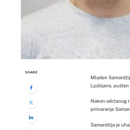
SHARE
Mladen Samardžija
Ljubljane, pušten 
Nakon održanog ro
pritvaranje Samard
Samardžija je uhap