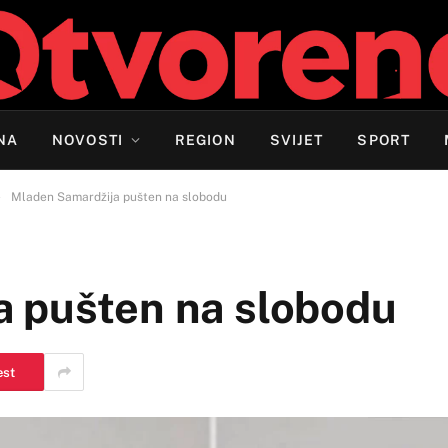
NA
NOVOSTI
REGION
SVIJET
SPORT
»
Mladen Samardžija pušten na slobodu
 pušten na slobodu
est