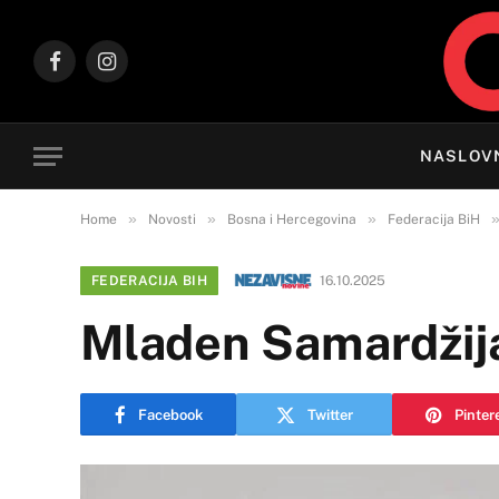
Facebook
Instagram
NASLOV
»
»
»
Home
Novosti
Bosna i Hercegovina
Federacija BiH
FEDERACIJA BIH
16.10.2025
Mladen Samardžija
Facebook
Twitter
Pinter