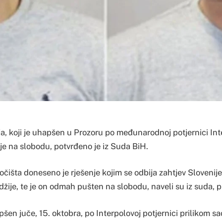
, koji je uhapšen u Prozoru po međunarodnoj potjernici Inte
je na slobodu, potvrđeno je iz Suda BiH.
čišta doneseno je rješenje kojim se odbija zahtjev Slovenij
žije, te je on odmah pušten na slobodu, naveli su iz suda, p
šen juče, 15. oktobra, po Interpolovoj potjernici prilikom s