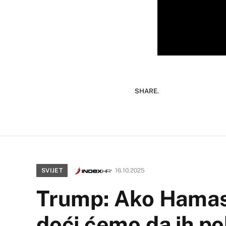
SHARE.
SVIJET
16.10.2025
Trump: Ako Hamas n
doći ćemo da ih p