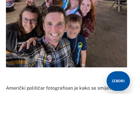
IZBORI
Američki političar fotografisan je kako se smiješi s
Britancem koji će kasnije biti optužen za pokušaj
njegovog ubistva.
Fotografija je zabilježila ono što se činilo kao sretna
grupa koja uživa u zabavnom parku.