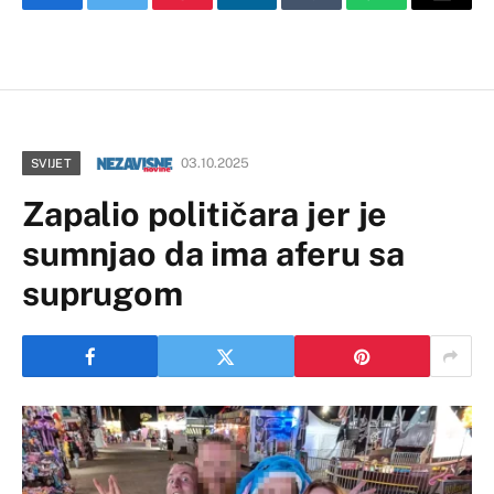
Facebook
Twitter
Pinterest
LinkedIn
Tumblr
WhatsApp
Email
03.10.2025
SVIJET
Zapalio političara jer je
sumnjao da ima aferu sa
suprugom