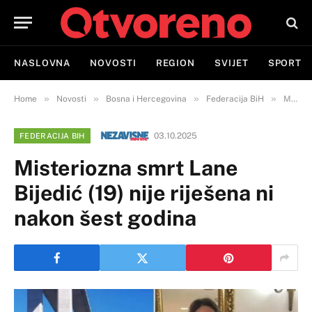
NASLOVNA
NOVOSTI
REGION
SVIJET
SPORT
»
»
»
»
Home
Novosti
Bosna i Hercegovina
Federacija BiH
Misteriozna smrt Lane Bijedić (19) nije riješena ni nakon šest godina
03.10.2025
FEDERACIJA BIH
Misteriozna smrt Lane
Bijedić (19) nije riješena ni
nakon šest godina