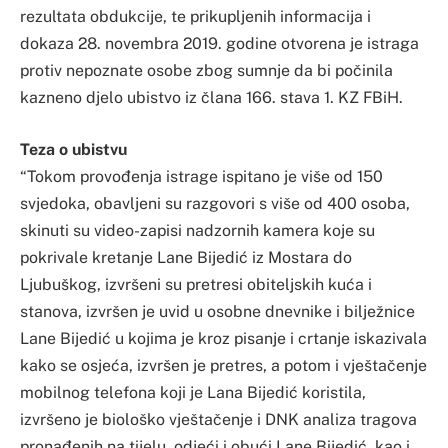
rezultata obdukcije, te prikupljenih informacija i
dokaza 28. novembra 2019. godine otvorena je istraga
protiv nepoznate osobe zbog sumnje da bi počinila
kazneno djelo ubistvo iz člana 166. stava 1. KZ FBiH.
Teza o ubistvu
“Tokom provođenja istrage ispitano je više od 150
svjedoka, obavljeni su razgovori s više od 400 osoba,
skinuti su video-zapisi nadzornih kamera koje su
pokrivale kretanje Lane Bijedić iz Mostara do
Ljubuškog, izvršeni su pretresi obiteljskih kuća i
stanova, izvršen je uvid u osobne dnevnike i bilježnice
Lane Bijedić u kojima je kroz pisanje i crtanje iskazivala
kako se osjeća, izvršen je pretres, a potom i vještačenje
mobilnog telefona koji je Lana Bijedić koristila,
izvršeno je biološko vještačenje i DNK analiza tragova
pronađenih na tijelu, odjeći i obući Lane Bijedić, kao i