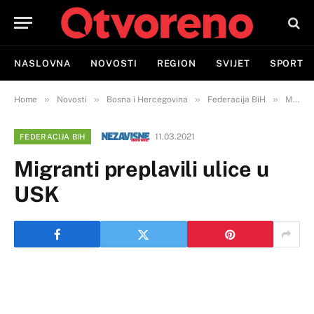
NASLOVNA
NOVOSTI
REGION
SVIJET
SPORT
»
»
»
»
Home
Novosti
Bosna i Hercegovina
Federacija BiH
Migranti preplavili ulice u USK
11.03.2021
FEDERACIJA BIH
Migranti preplavili ulice u
USK