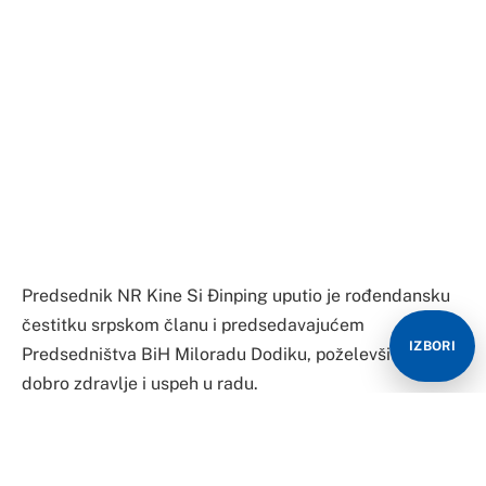
Predsednik NR Kine Si Đinping uputio je rođendansku
čestitku srpskom članu i predsedavajućem
IZBORI
Predsedništva BiH Miloradu Dodiku, poželevši mu
dobro zdravlje i uspeh u radu.
Si je u čestitki naglasio da se odnosi između NR Kine i
BiH proteklih godina dobro razvijaju, a pragmatična