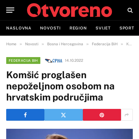
NASLOVNA
NOVOSTI
REGION
SVIJET
SPORT
»
»
»
»
Home
Novosti
Bosna i Hercegovina
Federacija BiH
Komšić proglašen nepoželjnom osobom na hrvatskim područjima
14.10.2022
FEDERACIJA BIH
Komšić proglašen
nepoželjnom osobom na
hrvatskim područjima