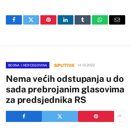
Facebook
Twitter
Pinterest
LinkedIn
Tumblr
WhatsApp
Email
14.10.2022
BOSNA I HERCEGOVINA
Nema većih odstupanja u do
sada prebrojanim glasovima
za predsjednika RS