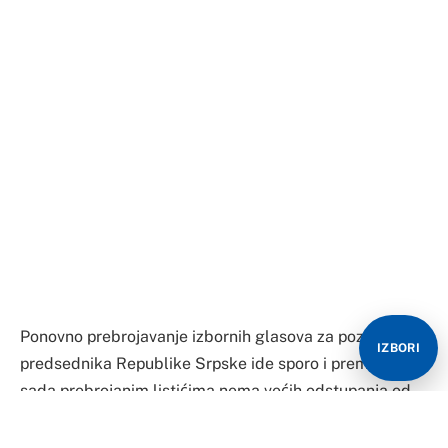
Ponovno prebrojavanje izbornih glasova za poziciju
IZBORI
predsednika Republike Srpske ide sporo i prema do
sada prebrojanim listićima nema većih odstupanja od
rezultata sa kojima je javnost već bila upoznata.