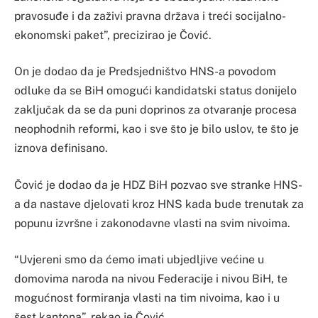
pravosuđe i da zaživi pravna država i treći socijalno-
ekonomski paket”, precizirao je Čović.
On je dodao da je Predsjedništvo HNS-a povodom
odluke da se BiH omogući kandidatski status donijelo
zaključak da se da puni doprinos za otvaranje procesa
neophodnih reformi, kao i sve što je bilo uslov, te što je
iznova definisano.
Čović je dodao da je HDZ BiH pozvao sve stranke HNS-
a da nastave djelovati kroz HNS kada bude trenutak za
popunu izvršne i zakonodavne vlasti na svim nivoima.
“Uvjereni smo da ćemo imati ubjedljive većine u
domovima naroda na nivou Federacije i nivou BiH, te
mogućnost formiranja vlasti na tim nivoima, kao i u
šest kantona”, rekao je Čović.