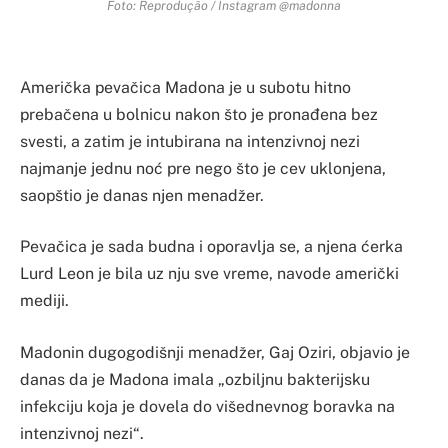
Foto: Reprodução / Instagram @madonna
Američka pevačica Madona je u subotu hitno
prebačena u bolnicu nakon što je pronađena bez
svesti, a zatim je intubirana na intenzivnoj nezi
najmanje jednu noć pre nego što je cev uklonjena,
saopštio je danas njen menadžer.
Pevačica je sada budna i oporavlja se, a njena ćerka
Lurd Leon je bila uz nju sve vreme, navode američki
mediji.
Madonin dugogodišnji menadžer, Gaj Oziri, objavio je
danas da je Madona imala „ozbiljnu bakterijsku
infekciju koja je dovela do višednevnog boravka na
intenzivnoj nezi“.