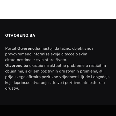
OTVORENO.BA
Portal
Otvoreno.ba
nastoji da tačno, objektivno i
pravovremeno informiše svoje čitaoce o svim
aktuelnostima iz svih sfera života.
Otvoreno.ba
ukazuje na aktuelne probleme u različitim
oblastima, s ciljem pozitivnih društvenih promjena, ali
prije svega afirmira pozitivne vrijednosti, ljude i događaje
koji doprinose stvaranju zdrave i pozitivne atmosfere u
društvu.