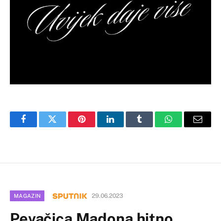
Facebook
Twitter
Pinterest
LinkedIn
Tumblr
WhatsApp
Email
29.06.2023
MAGAZIN
Pevačica Madona hitno