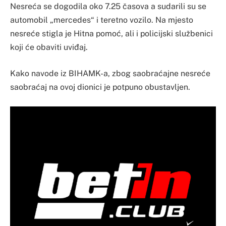
Nesreća se dogodila oko 7.25 časova a sudarili su se
automobil „mercedes“ i teretno vozilo. Na mjesto
nesreće stigla je Hitna pomoć, ali i policijski službenici
koji će obaviti uviđaj.
Kako navode iz BIHAMK-a, zbog saobraćajne nesreće
saobraćaj na ovoj dionici je potpuno obustavljen.