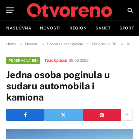
NASLOVNA
NOVOSTI
REGION
SVIJET
SPORT
»
»
»
»
Home
Novosti
Bosna i Hercegovina
Federacija BiH
Jedna osoba poginula u sudaru automobila i kamiona
29.06.2023
FEDERACIJA BIH
Jedna osoba poginula u
sudaru automobila i
kamiona