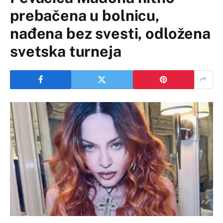
prebačena u bolnicu,
nađena bez svesti, odložena
svetska turneja