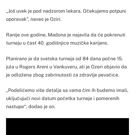
„Još uvek je pod nadzorom lekara. Očekujemo potpuni
oporavak”, naveo je Oziri.
Ranije ove godine, Madona je najavila da će pokrenuti
turneju u čast 40. godišnjice muzičke karijere.
Planirano je da svetska turneja od 84 dana počne 15.
jula u Rogers Areni u Vankuveru, ali je Ozeri objavio da
je odložena zbog zabrinutosti za zdravlje pevačice.
„Podelićemo više detalja sa vama čim ih budemo imali,
uključujući novi datum početka turneje i pomerenih
nastupa“, dodao je on.