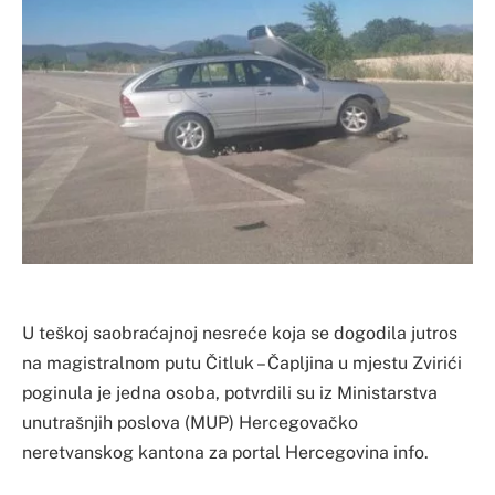
U teškoj saobraćajnoj nesreće koja se dogodila jutros
na magistralnom putu Čitluk – Čapljina u mjestu Zvirići
poginula je jedna osoba, potvrdili su iz Ministarstva
unutrašnjih poslova (MUP) Hercegovačko
neretvanskog kantona za portal Hercegovina info.