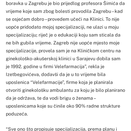
boravka u Zagrebu je bio prijedlog profesora Šimića da
vrijeme koje sam zbog bolesti provodila Zagrebu – kad
se osjećam dobro – provedem učeći na Klinici. To nije
uopće pridodato mojoj specijalizaciji, ne ulazi u moju
specijalizaciju; riječ je o edukaciji koju sam sticala da
ne bih gubila vrijeme. Zagreb nije uopće mjesto moje
specijalizacije, provela sam je na Kliničkom centru na
ginekološko-akušerskoj klinici u Sarajevu dobila sam
je 1992. godine u firmi Velefarmacija”, rekla je
Izetbegovićeva, dodavši da je u to vrijeme bila
uposlenica “Velefarmacije”, firme koja je planirala
otvoriti ginekološku ambulantu za koju je bilo planirano
da je održava, te da vodi brigu o ženama –
uposlenicama koje su činile oko 90% radne strukture
poduzeća.
“Sve ono što propisuje specijalizacija, prema planu i