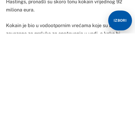
Hastings, pronašli su skoro tonu kokain vrijednog 92
miliona eura.
IZBORI
Kokain je bio u vodootpornim vrećama koje su bile
zavezane za prsluke za spašavanje u vodi, a kako bi
vreće mogle plutati. U njima je bilo 960 kilograma
kokaina čija bi ulična vrijednost bila 92 miliona eura.
Vreće su plutale u moru, u samoj blizini obale. Prvim
testiranjem je utvrđeno da je riječ o kokainu, a slijedi
detaljna istraga.
Martin Grejs iz Nacionalne kriminalističke agencije
(NCA) je ovaj pronalazak ocijenio kao vrlo značajnim.
“Pretpostavljamo da je narkotik iz južne Amerike, ali
sada pokušavamo utvrditi kako je dospio ovdje i gdje je