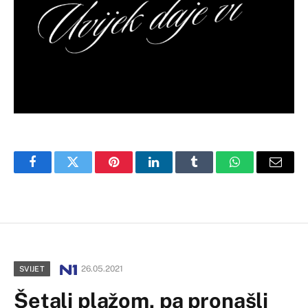
Facebook
Twitter
Pinterest
LinkedIn
Tumblr
WhatsApp
Email
26.05.2021
SVIJET
Šetali plažom, pa pronašli