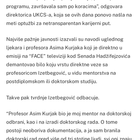
programu, završavala sam po koracima”, odgovara
direktorica UKCS-a, koja se ovih dana ponovo našla na
meti optužbi za netransparentan karijerni put.
Najviše pažnje javnosti izazvali su navodi uglednog
ljekara i profesora Asima Kurjaka koji je direktno u
emisiji na “FACE” televiziji kod Senada Hadžifejzovića
demantovao bilo koju vrstu direktne veze sa
profesoricom Izetbegović, u vidu mentorstva na
postdiplomskom ili doktorskom studiju.
Takve pak tvrdnje Izetbegović odbacuje.
“Profesor Asim Kurjak bio je moj mentor na doktorskoj
odbrani, kao i na izradi doktorskog rada. O tome
postoji neoboriva dokumentacija, a ja sam branila
doktorski rad pred više od tri stotine ljudi, svi oni znaju