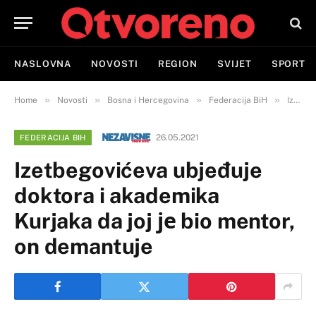
NASLOVNA
NOVOSTI
REGION
SVIJET
SPORT
»
»
»
»
Home
Novosti
Bosna i Hercegovina
Federacija BiH
Izetbegovićeva ubjeđuje doktora i akademika Kurjaka da joj је bio mentor, on demantuje
26.05.2021
FEDERACIJA BIH
Izetbegovićeva ubjeđuje
doktora i akademika
Kurjaka da joj је bio mentor,
on demantuje