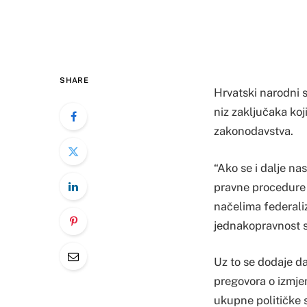
SHARE
Hrvatski narodni 
niz zaključaka koj
zakonodavstva.
“Ako se i dalje n
pravne procedure i
načelima federali
jednakopravnost sv
Uz to se dodaje da
pregovora o izmje
ukupne političke s