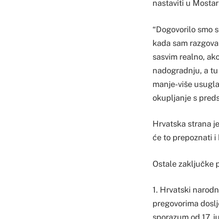
nastaviti u Mostar
“Dogovorilo smo s
kada sam razgovar
sasvim realno, ako
nadogradnju, a tu 
manje-više usugla
okupljanje s pred
Hrvatska strana je
će to prepoznati i
Ostale zaključke p
1. Hrvatski narod
pregovorima doslj
sporazum od 17. j