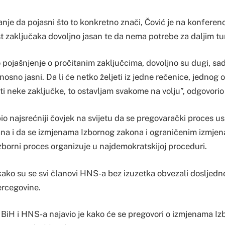
nje da pojasni što to konkretno znači, Čović je na konferenc
st zaključaka dovoljno jasan te da nema potrebe za daljim 
 pojašnjenje o pročitanim zaključcima, dovoljno su dugi, sadr
osno jasni. Da li će netko željeti iz jedne rečenice, jednog
iti neke zaključke, to ostavljam svakome na volju”, odgovorio 
io najsrećniji čovjek na svijetu da se pregovarački proces 
ana i da se izmjenama Izbornog zakona i ograničenim izmje
zborni proces organizuje u najdemokratskijoj proceduri.
kako su se svi članovi HNS-a bez izuzetka obvezali dosljedno
ercegovine.
 BiH i HNS-a najavio je kako će se pregovori o izmjenama I