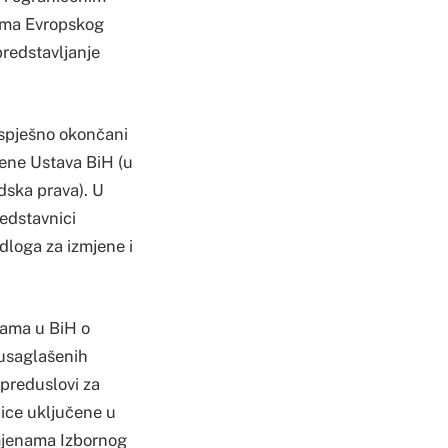
ama Evropskog
predstavljanje
uspješno okončani
jene Ustava BiH (u
ska prava). U
redstavnici
dloga za izmjene i
kama u BiH o
usaglašenih
 preduslovi za
ice uključene u
zmjenama Izbornog