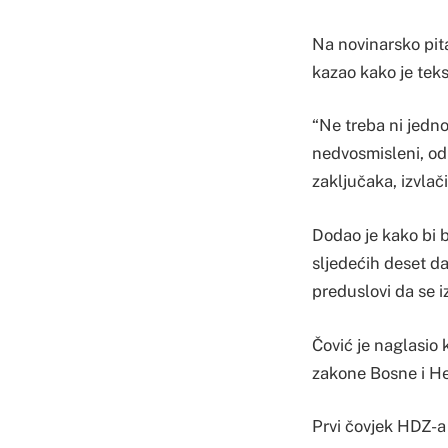
Na novinarsko pita
kazao kako je tek
“Ne treba ni jedno
nedvosmisleni, odn
zaključaka, izvlač
Dodao je kako bi b
sljedećih deset d
preduslovi da se i
Čović je naglasio 
zakone Bosne i H
Prvi čovjek HDZ-a