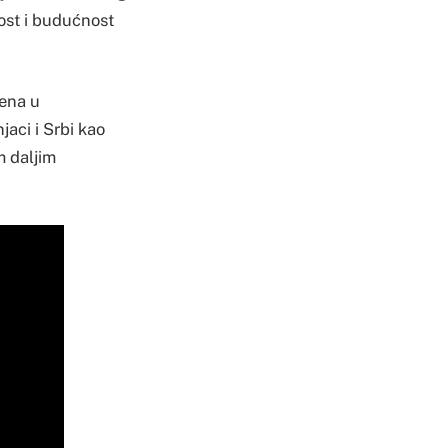
ost i budućnost
rena u
aci i Srbi kao
m daljim