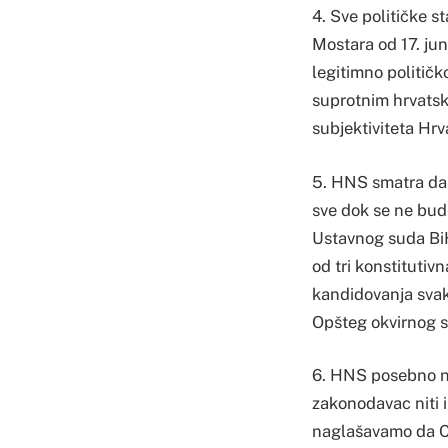
4. Sve političke s
Mostara od 17. ju
legitimno politič
suprotnim hrvatsk
subjektiviteta Hrv
5. HNS smatra da 
sve dok se ne bude
Ustavnog suda BiH
od tri konstitutiv
kandidovanja svak
Opšteg okvirnog s
6. HNS posebno na
zakonodavac niti 
naglašavamo da CI