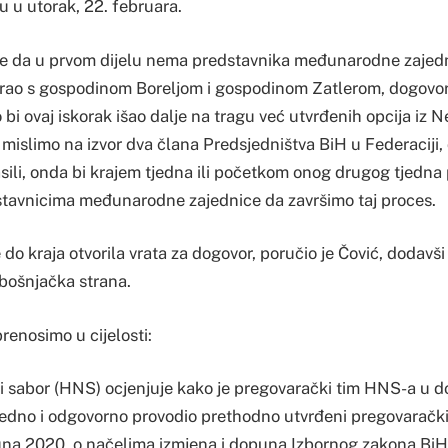
u u utorak, 22. februara.
e da u prvom dijelu nema predstavnika međunarodne zajednic
ao s gospodinom Boreljom i gospodinom Zatlerom, dogovori
 bi ovaj iskorak išao dalje na tragu već utvrđenih opcija iz
mislimo na izvor dva člana Predsjedništva BiH u Federaciji,
sili, onda bi krajem tjedna ili početkom onog drugog tjedna
stavnicima međunarodne zajednice da završimo taj proces.
 do kraja otvorila vrata za dogovor, poručio je Čović, dodavš
 bošnjačka strana.
renosimo u cijelosti:
ni sabor (HNS) ocjenjuje kako je pregovarački tim HNS-a u 
edno i odgovorno provodio prethodno utvrđeni pregovarački o
una 2020. o načelima izmjena i dopuna Izbornog zakona BiH