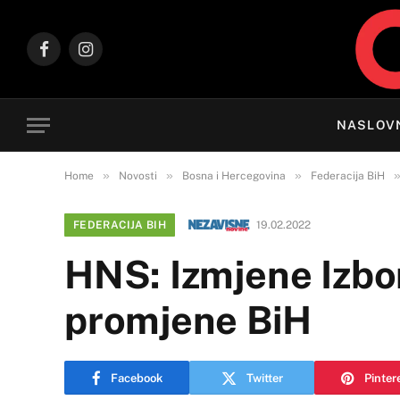
Facebook
Instagram
NASLOV
»
»
»
Home
Novosti
Bosna i Hercegovina
Federacija BiH
FEDERACIJA BIH
19.02.2022
HNS: Izmjene Izbor
promjene BiH
Facebook
Twitter
Pinter