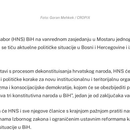
Foto: Goran Mehkek / CROPIX
sabor (HNS) BiH na vanrednom zasjedanju u Mostaru jednogl
i se tiču aktuelne političke situacije u Bosni i Hercegovine i
astavi s procesom dekonstituisanja hrvatskog naroda, HNS će
 političke korake za novu institucionalnu i teritorijalnu org
zma i konsocijacijske demokratije, kojom će se obezbijediti
a tri konstitutivna naroda u BiH”, jedan je od zaključaka v
 će HNS i sve njegove članice s krajnjom pažnjom pratiti na
nama Izbornog zakona i ograničenim ustavnim reformama ka
ituacije u BiH.