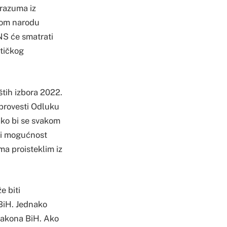
orazuma iz
nom narodu
NS će smatrati
itičkog
štih izbora 2022.
 provesti Odluku
ako bi se svakom
o i mogućnost
ma proisteklim iz
e biti
BiH. Jednako
zakona BiH. Ako