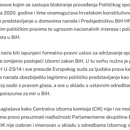
tavove kojim se zastupa blokiranje provođenja Političkog sp
na 2020. godine i time onemogućava hrvatskom konstitutiv
ko predstavljanje u domovima naroda i Predsjedništvu BiH H
im političkim pravima te ugrozom nacionalnih interesa i pol
ata u BiH.
neće biti ispunjeni formalno-pravni uslovi za održavanje op
 izmijenio postojeći Izborni zakon BiH. U tu svrhu nužno je
 U-23/14 i sve presude Evropskog suda za ljudska prava k
na naroda obezbijedilo legitimno političko predstavljanje ka
oj osobi s pravom glasa, a sve u skladu s ustavnim odredba
porazuma za mir u BiH.
glašava kako Centralna izborna komisija (CIK) nije i ne mož
ima pravo preuzimati nadležnosti Parlamentarne skupštine 
K nije izabran i imenovan u skladu s odredbama Izbornog 