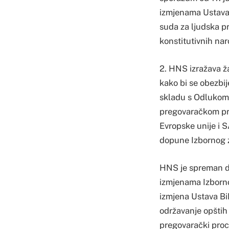
izmjenama Ustava
suda za ljudska pr
konstitutivnih nar
2. HNS izražava ž
kako bi se obezbi
skladu s Odlukom 
pregovaračkom proc
Evropske unije i S
dopune Izbornog z
HNS je spreman da
izmjenama Izborno
izmjena Ustava BiH
održavanje opštih
pregovarački proc