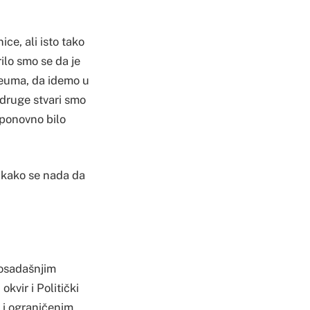
e, ali isto tako
lo smo se da je
 Neuma, da idemo u
 druge stvari smo
 ponovno bilo
i kako se nada da
dosadašnjim
kvir i Politički
 i ograničenim