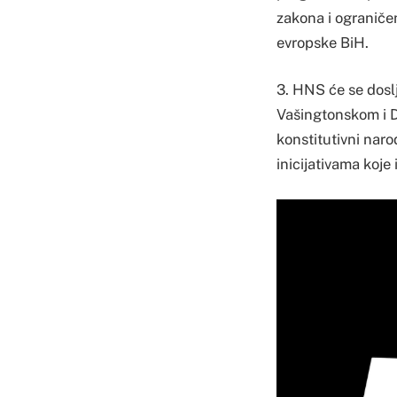
zakona i ograniče
evropske BiH.
3. HNS će se dosl
Vašingtonskom i D
konstitutivni naro
inicijativama koje