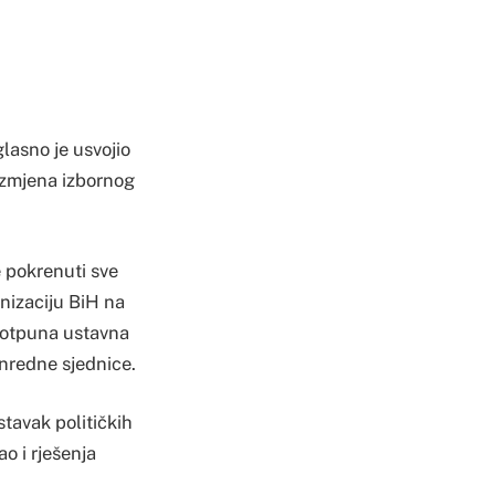
asno je usvojio
 izmjena izbornog
 pokrenuti sve
anizaciju BiH na
 potpuna ustavna
anredne sjednice.
stavak političkih
o i rješenja