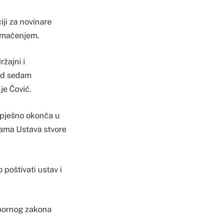
iji za novinare
tumačenjem.
žajni i
 od sedam
je Čović.
uspješno okonča u
nama Ustava stvore
 poštivati ustav i
zbornog zakona