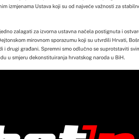
nim izmjenama Ustava koji su od najveće važnosti za stabiln
jedno zalagati za izvorna ustavna načela postignuta i ostva
ejtonskom mirovnom sporazumu koji su utvrdili Hrvati, Bošnj
di i drugi građani. Spremni smo odlučno se suprotstaviti svi
 idu u smjeru dekonstituiranja hrvatskog naroda u BiH.