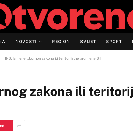
NA
NOVOSTI
REGION
SVIJET
SPORT
»
HNS: Izmjene Izbornog zakona ili teritorijalne promjene BiH
nog zakona ili teritori
est