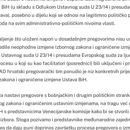
 BiH (u skladu s Odlukom Ustavnog suda U 23/14 i presud
ava), posebno u dijelu koji se odnosi na legitimno političko 
oda na svim administrativno-političkim nivoima vlasti.
aljenje što uloženi napori u dosadašnjim pregovorima nisu 
jedile neophodne izmjene Izbornog zakona i ograničene izm
Ustavnog suda U 23/14 i presudama Evropskog suda za ljud
esu u koji su kao facilitatori (posrednici) bili uključeni i p
AD hrvatski pregovarački tim ponudio je niz konkretnih prije
akona i ograničene izmjene Ustava BiH.
 nastavi pregovore s bošnjačkim i drugim političkim stran
g zakona i ograničenim ustavnim izmjenama, na tragu već 
 s predstavnicima Venecijanske komisije kako bi se stvorili
 izbora. Stoga pozivamo i predstavnike međunarodne zajedn
es da daju puni doprinos završetku procesa pregovora o i