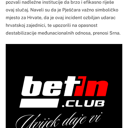
pozvali nadležne institucije da brzo i efikasno riješe
ovaj slučaj. Naveli su da je Pješčara važno simboličko
mjesto za Hrvate, da je ovaj incident ozbiljan udarac
hrvatskoj zajednici, te upozorili na opasnost
destabilizacije međunacionalnih odnosa, prenosi Srna.