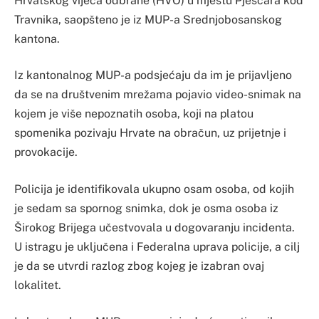
Hrvatskog vijeća odbrane (HVO) u mjestu Pješčara kod
Travnika, saopšteno je iz MUP-a Srednjobosanskog
kantona.
Iz kantonalnog MUP-a podsjećaju da im je prijavljeno
da se na društvenim mrežama pojavio video-snimak na
kojem je više nepoznatih osoba, koji na platou
spomenika pozivaju Hrvate na obračun, uz prijetnje i
provokacije.
Policija je identifikovala ukupno osam osoba, od kojih
je sedam sa spornog snimka, dok je osma osoba iz
Širokog Brijega učestvovala u dogovaranju incidenta.
U istragu je uključena i Federalna uprava policije, a cilj
je da se utvrdi razlog zbog kojeg je izabran ovaj
lokalitet.