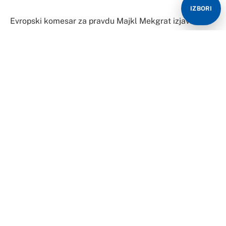
IZBORI
Evropski komesar za pravdu Majkl Mekgrat izjavio je
danas da je šokiran zbog načina na koji kineski trgovci
na malo zaobilaze zakone Evropske unije.
Mekgrat je to izjavio to povodom izvještaja poslanika
Evropskog parlamenta u kome se navode primjeri robe
koja se prodaje preko kineskih platformi “Temu” i
“Šein”, za koje se navodi da sadrže opasne ili
nebjezbedne materije.
“Šokiran sam time i mislim da imamo dužnost da
zaštitimo evropske potrošače”, rekao je Mekgrat za
Gardijan.
On je naveo da čeka rezultate operacije “tajnog kupca”,
odnosno šire istrage tajnom, anonimnom kupovinom,