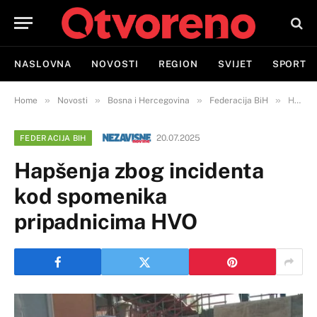
NASLOVNA
NOVOSTI
REGION
SVIJET
SPORT
»
»
»
»
Home
Novosti
Bosna i Hercegovina
Federacija BiH
Hapšenja zbog incidenta kod spomenika pripadnicima HVO
20.07.2025
FEDERACIJA BIH
Hapšenja zbog incidenta
kod spomenika
pripadnicima HVO