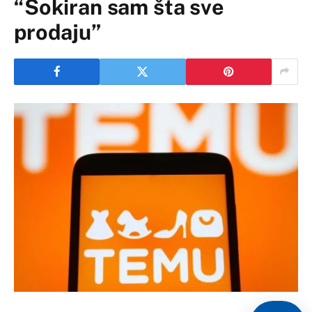
“Šokiran sam šta sve
prodaju”