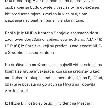
Iz kantonalnog MUP-a napominju da će protiv svih
osoba koje se budu dovele u vezu sa ovim događajem
biti preduzete mjere u vezi sa krivičnim djelom
izazivanja nacionalne, rasne i vjerske mržnje.
Ranije je iz MUP-a Kantona Sarajevo saopšteno da su
zbog ovog događaja uhapšena dva muškarca A.M. (49)
i E.P. (61) iz Sarajeva, koji su predati u nadležnost MUP-
u Sredobosanskog kantona.
Na društvenim mrežama su se pojavili video-snimci, na
kojima se grupa muškaraca, koji su se predstavili kao
mudžahedini, okupila kod spomen-obilježja na Pješčari,
odakle je pozvala na obračun sa Hrvatima i obavila
vjerski obred.
Iz HDZ-a BiH oštro su osudili incident na Pješčari i