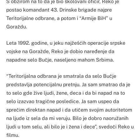
S obzirom na to da je bio školovani oficir, Reko je
postao komandant 43. Drinske brigade najpre
Teritorijalne odbrane, a potom i “Armije BiH” u
Goraždu.
Leta 1992. godine, u jeku najžešćih operacije srpske
vojske na Goražde, Reko je dobio naređenje da
napadne selo Bučje, naseljeno mahom Srbima.
“Teritorijalna odbrana je smatrala da selo Bučje
predstavlja potencijalnu pretnju. Ja sam smatrao da je
to selo gde žive ljudi, žene, deca i da bi napad na to
selo izazvao tragične posledice. Ja sam uspeo da
sprečim direktan napad i da utičem svojim autoritetom
na ljude iz sela da mi veruju. Bilo je dobro naoružanih
ljudi u tom selu, ali bilo je i žena i dece”, svedoči Reko u
filmu.