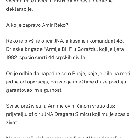
većima Pale i Foča u FBIH da donesu identične
deklaracije.
A ko je zapravo Amir Reko?
Reko je bivši je oficir JNA, a kasnije i komandant 43.
Drinske brigade “Armije BiH” u Goraždu, koji je ljeta
1992. spasio smrti 44 srpskih civila.
On je odbio da napadne selo Bučje, koje je bilo na meti
jedne od operacija, pozvao je mještane da se predaju i
garantovao im sigurnost.
Svi su preživjeli, a Amir je ovim činom vratio dug
prijatelju, oficiru JNA Draganu Simiću koji mu je spasio
život.