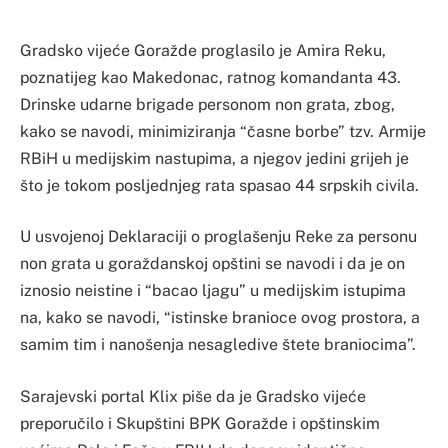
Gradsko vijeće Goražde proglasilo je Amira Reku,
poznatijeg kao Makedonac, ratnog komandanta 43.
Drinske udarne brigade personom non grata, zbog,
kako se navodi, minimiziranja “časne borbe” tzv. Armije
RBiH u medijskim nastupima, a njegov jedini grijeh je
što je tokom posljednjeg rata spasao 44 srpskih civila.
U usvojenoj Deklaraciji o proglašenju Reke za personu
non grata u goraždanskoj opštini se navodi i da je on
iznosio neistine i “bacao ljagu” u medijskim istupima
na, kako se navodi, “istinske branioce ovog prostora, a
samim tim i nanošenja nesagledive štete braniocima”.
Sarajevski portal Klix piše da je Gradsko vijeće
preporučilo i Skupštini BPK Goražde i opštinskim