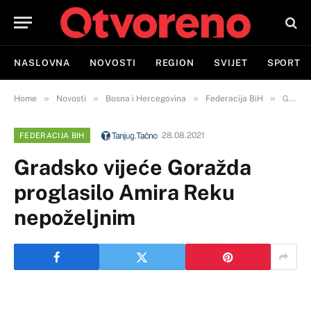
NASLOVNA
NOVOSTI
REGION
SVIJET
SPORT
»
»
»
»
Home
Novosti
Bosna i Hercegovina
Federacija BiH
Gradsko vijeće Goražda proglasilo Amira Reku nepoželjnim
28.08.2021
FEDERACIJA BIH
Gradsko vijeće Goražda
proglasilo Amira Reku
nepoželjnim