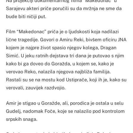
Na projekciji dokumentarnog filma “Makedonac” u
Sarajevu akteri priče poručili su da mržnja ne sme da
bude biti ničiji put.
Film “Makedonac” priča je o ljudskosti koja nadilazi
lične tragedije. Govori o Amiru Reki, bivšem oficiru JNA
kojem je najpre život spasio njegov kolega, Dragan
Simić. U jeku ratnih dejstava tri dana je putovao s njim
kako bi ga doveo do Goražda, u kojem se, kako je
verovao Reko, nalazila njegova najbliža familija.
Rastali su se na mostu kod Ustiprače, koji ih je, kako su
verovali, zauvijek razdvojio.
Amir je stigao u Goražde, ali, porodica je ostala u selu
Gudelj, nadomak Foče, koje se nalazilo pod kontrolom
srpskih snaga.