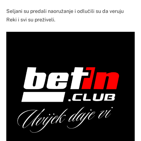
Seljani su predali naoružanje i odlučili su da veruju
Reki i svi su preživeli.