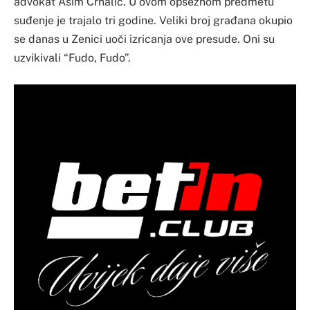
advokat Asim Crnalić. U ovom opsežnom predmetu
suđenje je trajalo tri godine. Veliki broj građana okupio
se danas u Zenici uoči izricanja ove presude. Oni su
uzvikivali “Fudo, Fudo”.