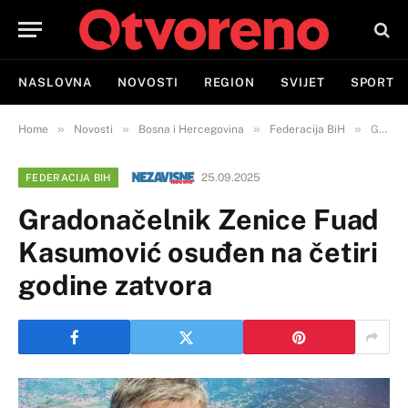
NASLOVNA
NOVOSTI
REGION
SVIJET
SPORT
»
»
»
»
Home
Novosti
Bosna i Hercegovina
Federacija BiH
Gradonačelnik Zenice Fuad Kasumović osuđen na četiri godine zatvora
25.09.2025
FEDERACIJA BIH
Gradonačelnik Zenice Fuad
Kasumović osuđen na četiri
godine zatvora