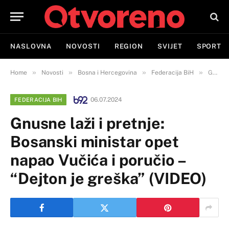
NASLOVNA
NOVOSTI
REGION
SVIJET
SPORT
»
»
»
»
Home
Novosti
Bosna i Hercegovina
Federacija BiH
Gnusne laži i pretnje: Bosanski ministar opet napao Vučića i poručio – “Dejton je greška” (VIDEO)
06.07.2024
FEDERACIJA BIH
Gnusne laži i pretnje:
Bosanski ministar opet
napao Vučića i poručio –
“Dejton je greška” (VIDEO)