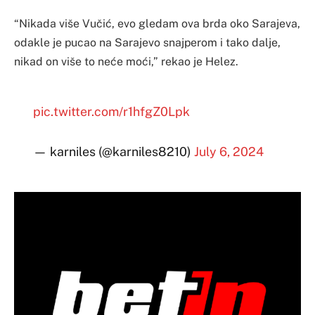
“Nikada više Vučić, evo gledam ova brda oko Sarajeva,
odakle je pucao na Sarajevo snajperom i tako dalje,
nikad on više to neće moći,” rekao je Helez.
pic.twitter.com/r1hfgZ0Lpk
— karniles (@karniles8210)
July 6, 2024