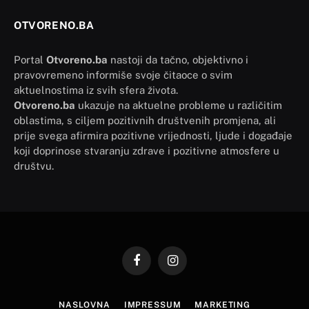
OTVORENO.BA
Portal
Otvoreno.ba
nastoji da tačno, objektivno i
pravovremeno informiše svoje čitaoce o svim
aktuelnostima iz svih sfera života.
Otvoreno.ba
ukazuje na aktuelne probleme u različitim
oblastima, s ciljem pozitivnih društvenih promjena, ali
prije svega afirmira pozitivne vrijednosti, ljude i događaje
koji doprinose stvaranju zdrave i pozitivne atmosfere u
društvu.
Facebook
Instagram
NASLOVNA
IMPRESSUM
MARKETING