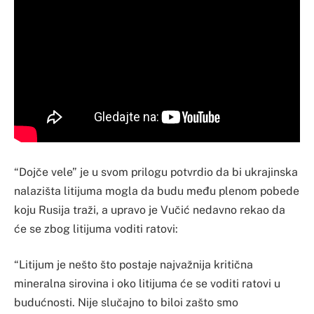
“Dojče vele” je u svom prilogu potvrdio da bi ukrajinska
nalazišta litijuma mogla da budu među plenom pobede
koju Rusija traži, a upravo je Vučić nedavno rekao da
će se zbog litijuma voditi ratovi:
“Litijum je nešto što postaje najvažnija kritična
mineralna sirovina i oko litijuma će se voditi ratovi u
budućnosti. Nije slučajno to biloi zašto smo