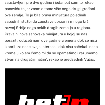
zaustavljeni pre dve godine i jedanput sam to rekao i
ponoviću to jer znam o tome više nego drugi građani
ove zemlje. To je bila prava minijatura pojedinih
zapadnih službi da zaustave ubrzani i mnogo brži
razvoj Srbije nego nekih drugih zemalja u regionu.
Prava njihova šahovska minijatura u kojoj su nas
porazili, oduzeli nam dve godine vremena dok se nisu
izborili za neke svoje interese i dok nisu sačekali neko
vreme u kojem ćemo mi da se opametimo i razumemo
stvari na drugačiji način”, rekao je predsednik Vučić.