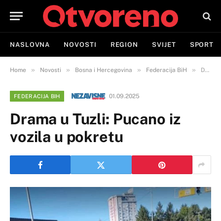
NASLOVNA
NOVOSTI
REGION
SVIJET
SPORT
»
»
»
»
Home
Novosti
Bosna i Hercegovina
Federacija BiH
Drama u Tuzli: Pucano iz vozila u pokretu
01.09.2025
FEDERACIJA BIH
Drama u Tuzli: Pucano iz
vozila u pokretu