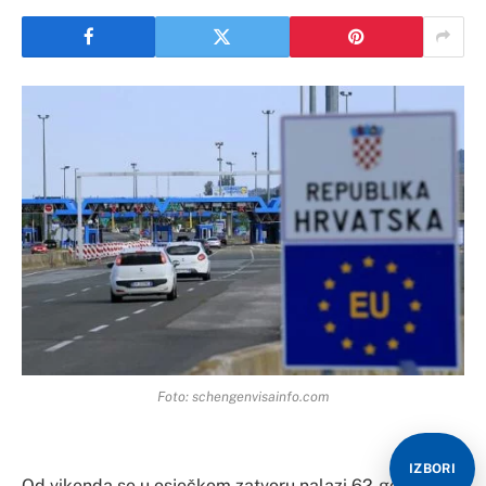
Foto: schengenvisainfo.com
IZBORI
Od vikenda se u osječkom zatvoru nalazi 62-godišnji