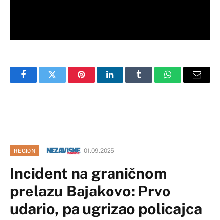
Facebook
Twitter
Pinterest
LinkedIn
Tumblr
WhatsApp
Email
01.09.2025
REGION
Incident na graničnom
prelazu Bajakovo: Prvo
udario, pa ugrizao policajca