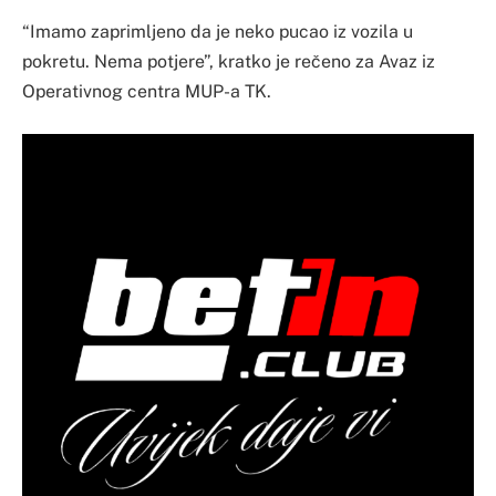
“Imamo zaprimljeno da je neko pucao iz vozila u
pokretu. Nema potjere”, kratko je rečeno za Avaz iz
Operativnog centra MUP-a TK.