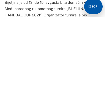
Bijeljina je od 13. do 15. avgusta bila domaćin V
IZBORI
Međunarodnog rukometnog turnira „BIJELJINA
HANDBAL CUP 2021″. Organizator turnira je bio
Rukometni klub „Bijeljina” čiji se organizacioni odbor
potrudio da i ove godine napravi odličnu sportsku
manifestaciju. Na terenima Etno sela „Stanišići”, tokom
tri takmičarska dana priliku da pokažu naučeno i nauče
nešto novo imalo je preko 1.000 omladinaca iz šest
zemalja – Ukrajine, Srbije, Crne Gore, Bosne i
Hercegovine Hrvatske i Mađarske.