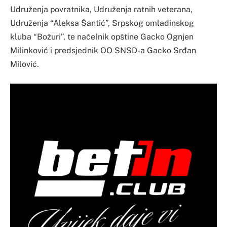
Udruženja povratnika, Udruženja ratnih veterana,
Udruženja “Aleksa Šantić”, Srpskog omladinskog
kluba “Božuri”, te načelnik opštine Gacko Ognjen
Milinković i predsjednik OO SNSD-a Gacko Srđan
Milović.