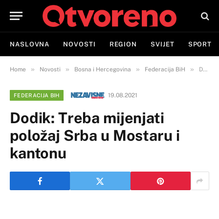
NASLOVNA
NOVOSTI
REGION
SVIJET
SPORT
»
»
»
»
Home
Novosti
Bosna i Hercegovina
Federacija BiH
Dodik: Treba mijenjati položaj Srba u Mostaru i kantonu
19.08.2021
FEDERACIJA BIH
Dodik: Treba mijenjati
položaj Srba u Mostaru i
kantonu