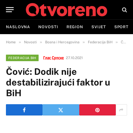
NASLOVNA
NOVOSTI
REGION
SVIJET
SPORT
»
»
»
»
Home
Novosti
Bosna i Hercegovina
Federacija BiH
Čović: Dodik nije destabilizirajući faktor u BiH
27.10.2021
FEDERACIJA BIH
Čović: Dodik nije
destabilizirajući faktor u
BiH