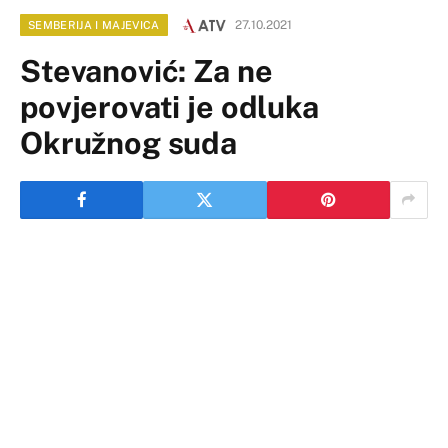
27.10.2021
SEMBERIJA I MAJEVICA
Stevanović: Za ne
povjerovati je odluka
Okružnog suda
Okružni sud odbio je prijedlog Republičkog tužilaštva
da odredi jednomjesečni pritvor Diani Jović – Cvetinović,
Sanji Stupar i Igoru Periću, osumnjičenima da su
pripremali otmicu bijeljinskog advokata Miloša
Stevanovića.