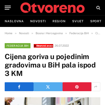
NASLOVNA
NOVOSTI
REGION
SVIJET
SPORT
»
»
»
»
Home
Novosti
Bosna i Hercegovina
Federacija BiH
Cijena goriva u pojedinim gradovima u BiH pala ispod 3 KM
26.07.2022
FEDERACIJA BIH
Cijena goriva u pojedinim
gradovima u BiH pala ispod
3 KM