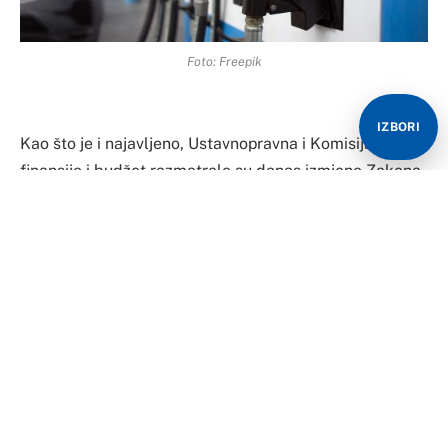
Foto: Freepik
IZBORI
Kao što je i najavljeno, Ustavnopravna i Komisija za
finansije i budžet razmatrale su danas izmjene Zakona
o akcizama kojima bi akcize na gorivo privremeno bile
suspendirane što bi značilo i niže cijene goriva.
Ustavnopravna i Komisija za finansije i budžet Doma
naroda Parlamenta BiH su nakon što je izmjene Zakona
o akcizama po hitnom postupku već početkom marta
usvojio Predstavnički dom, danas podržale tekst
zakona kojim se ukidaju akcize na naftne derivate.
Za su glasali delegati Denis Bećirović, Amir Fazlić i