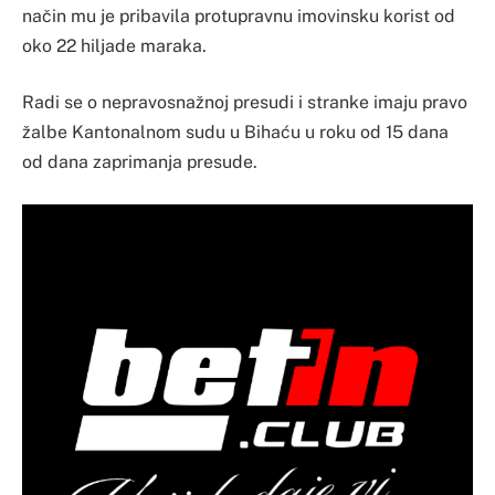
način mu je pribavila protupravnu imovinsku korist od
oko 22 hiljade maraka.
Radi se o nepravosnažnoj presudi i stranke imaju pravo
žalbe Kantonalnom sudu u Bihaću u roku od 15 dana
od dana zaprimanja presude.