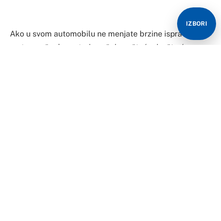
IZBORI
Ako u svom automobilu ne menjate brzine ispravno,
motor može da pretrpi značajna oštećenja, što će
skupo da vas izađe.
Na primer, ako uključite prvu brzinu nakon vožnje u
trećoj, to će brzo dovesti do prekoračenja brzine u
crvenoj zoni, a ako se ovo stanje nastavi, može
uzrokovati ekstremno oštećenje motora.
Ako u vožnji ubacite u pogrešan stepen prenosa, motor
će često zastati i nećete moći da se pomerite.
Uglavnom, možete da oštetite motor ako vozite
previsokim rasponom brzina.
Nakon što se menjač pokvari, veliki troškovi popravke