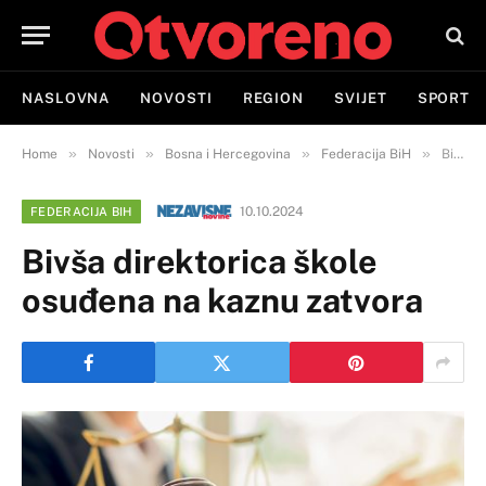
NASLOVNA
NOVOSTI
REGION
SVIJET
SPORT
»
»
»
»
Home
Novosti
Bosna i Hercegovina
Federacija BiH
Bivša direktorica škole osuđena na kaznu zatvora
10.10.2024
FEDERACIJA BIH
Bivša direktorica škole
osuđena na kaznu zatvora