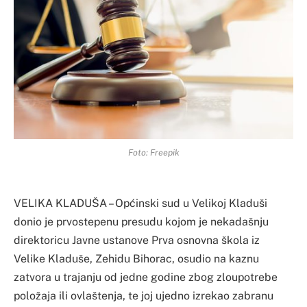
Foto: Freepik
VELIKA KLADUŠA – Općinski sud u Velikoj Kladuši
donio je prvostepenu presudu kojom je nekadašnju
direktoricu Javne ustanove Prva osnovna škola iz
Velike Kladuše, Zehidu Bihorac, osudio na kaznu
zatvora u trajanju od jedne godine zbog zloupotrebe
položaja ili ovlaštenja, te joj ujedno izrekao zabranu