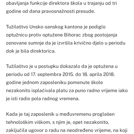
obavljanja funkcije direktora škola u trajanju od tri
godine od dana pravosnažnosti presude.
Tužilaštvo Unsko-sanskog kantona je podiglo
optužnicu protiv optužene Bihorac zbog postojanja
osnovane sumnje da je izvršila krivično djelo u periodu
dok je bila direktorica.
Tužilaštvo je u postupku dokazalo da je optužena u
periodu od 17. septembra 2015. do 18. aprila 2018.
godine jednom zaposleniku pomenute škole
nezakonito isplaćivala platu za puno radno vrijeme iako
je isti radio pola radnog vremena.
Kada je taj zaposlenik u međuvremenu proglašen
tehnološkim viškom, s njim je, opet nezakonito,
zaključila ugovor o radu na neodređeno vrijeme, na koji