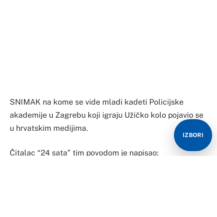
SNIMAK na kome se vide mladi kadeti Policijske
akademije u Zagrebu koji igraju Užičko kolo pojavio se
u hrvatskim medijima.
IZBORI
Čitalac “24 sata” tim povodom je napisao:
– To je bilo juče, proslava završetka obrazovanja
poslednje generacije policajaca u Policijskoj akademiji
“Josip Jović”.
Powered by
embedfacebookvideo
&
Vimeo embed