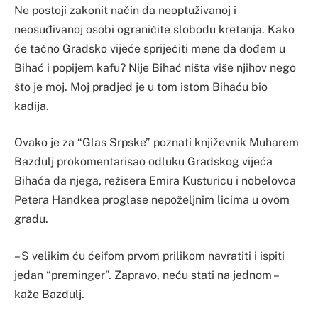
Ne postoji zakonit način da neoptuživanoj i
neosuđivanoj osobi ograničite slobodu kretanja. Kako
će tačno Gradsko vijeće spriječiti mene da dođem u
Bihać i popijem kafu? Nije Bihać ništa više njihov nego
što je moj. Moj pradjed je u tom istom Bihaću bio
kadija.
Ovako je za “Glas Srpske” poznati književnik Muharem
Bazdulj prokomentarisao odluku Gradskog vijeća
Bihaća da njega, režisera Emira Kusturicu i nobelovca
Petera Handkea proglase nepoželjnim licima u ovom
gradu.
– S velikim ću ćeifom prvom prilikom navratiti i ispiti
jedan “preminger”. Zapravo, neću stati na jednom –
kaže Bazdulj.