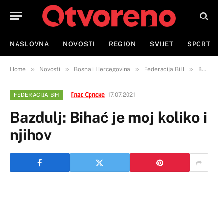
NASLOVNA
NOVOSTI
REGION
SVIJET
SPORT
»
»
»
»
Home
Novosti
Bosna i Hercegovina
Federacija BiH
Bazdulj: Bihać je moj koliko i njihov
17.07.2021
FEDERACIJA BIH
Bazdulj: Bihać je moj koliko i
njihov