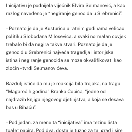
Inicijativu je podnijela vijećnik Elvira Selmanović, a kao
razlog navedeno je “negiranje genocida u Srebrenici”.
– Poznato je da je Kusturica u ratnim godinama veličao
politiku Slobodana Miloševića, a svaki normalan čovjek
trebalo bi da negira takve stvari. Poznato je da je
genocid u Srebrenici najveća tragedija i istorijska
istina i negiranje genocida se može okvalifikovati kao
zločin – tvrdi Selmanovićeva.
Bazdulj ističe da mu je reakcija bila trojaka, na tragu
“Magarećih godina” Branka Ćopića, “jedne od
najdražih knjiga njegovog djetinjstva, a koja se dešava
baš u Bihaću”.
– Pod jedan, za mene ta “inicijativa” ima težinu lista
toalet papira. Pod dva, dosta je tužno za taj grad i šire