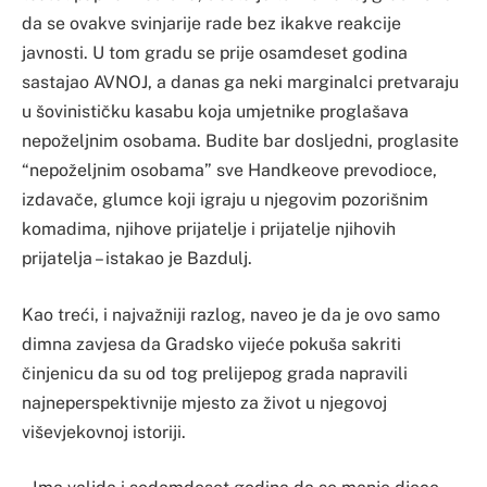
da se ovakve svinjarije rade bez ikakve reakcije
javnosti. U tom gradu se prije osamdeset godina
sastajao AVNOJ, a danas ga neki marginalci pretvaraju
u šovinističku kasabu koja umjetnike proglašava
nepoželjnim osobama. Budite bar dosljedni, proglasite
“nepoželjnim osobama” sve Handkeove prevodioce,
izdavače, glumce koji igraju u njegovim pozorišnim
komadima, njihove prijatelje i prijatelje njihovih
prijatelja – istakao je Bazdulj.
Kao treći, i najvažniji razlog, naveo je da je ovo samo
dimna zavjesa da Gradsko vijeće pokuša sakriti
činjenicu da su od tog prelijepog grada napravili
najneperspektivnije mjesto za život u njegovoj
viševjekovnoj istoriji.