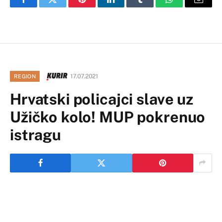
Facebook
Twitter
Pinterest
LinkedIn
Tumblr
WhatsApp
Email
17.07.2021
REGION
Hrvatski policajci slave uz
Užičko kolo! MUP pokrenuo
istragu