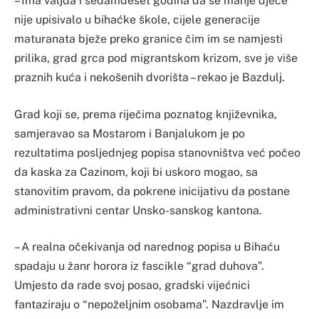
– Ima valjda i sedamdeset godina da se manje djece
nije upisivalo u bihaćke škole, cijele generacije
maturanata bježe preko granice čim im se namjesti
prilika, grad grca pod migrantskom krizom, sve je više
praznih kuća i nekošenih dvorišta – rekao je Bazdulj.
Grad koji se, prema riječima poznatog književnika,
samjeravao sa Mostarom i Banjalukom je po
rezultatima posljednjeg popisa stanovništva već počeo
da kaska za Cazinom, koji bi uskoro mogao, sa
stanovitim pravom, da pokrene inicijativu da postane
administrativni centar Unsko-sanskog kantona.
– A realna očekivanja od narednog popisa u Bihaću
spadaju u žanr horora iz fascikle “grad duhova”.
Umjesto da rade svoj posao, gradski vijećnici
fantaziraju o “nepoželjnim osobama”. Nazdravlje im