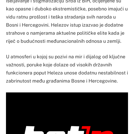
iseljavanje i stigmatizaciju Srba iz BiH, ocijenjene su
kao opasne i duboko ekstremističke, posebno imajući u
vidu ratnu prošlost i teška stradanja svih naroda u
Bosni i Hercegovini. Helezov istup izazvao je dodatne
strahove o namjerama aktuelne političke elite kada je
riječ o budućnosti međunacionalnih odnosa u zemlji.
U atmosferi u kojoj su pozivi na mir i dijalog od ključne
važnosti, poruke koje dolaze od visokih državnih
funkcionera poput Heleza unose dodatnu nestabilnost i
zabrinutost među građanima Bosne i Hercegovine.