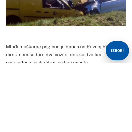
Mlađi muškarac poginuo je danas na Ravnoj Romaniji u
IZBORI
direktnom sudaru dva vozila, dok su dva lica
povrijeđena, javlja Srna sa lica mjesta.
Saobraćajna nesreća dogodila se oko 16.30 časova, a
u sudaru su učestvovala vozila polo i kedi.
Na licu mjesta su i policija i hitna pomoć, uviđaj je u
toku.