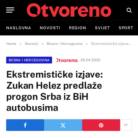
NASLOVNA
NOVOSTI
REGION
SVIJET
SPORT
»
»
»
Home
Novosti
Bosna i Hercegovina
Ekstremističke izjave: Zukan Helez predlaže progon Srba iz BiH autobusima
29.04.2025
BOSNA I HERCEGOVINA
Ekstremističke izjave:
Zukan Helez predlaže
progon Srba iz BiH
autobusima