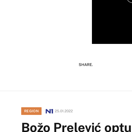
SHARE.
REGION
25.01.2022
Božo Prelević optu