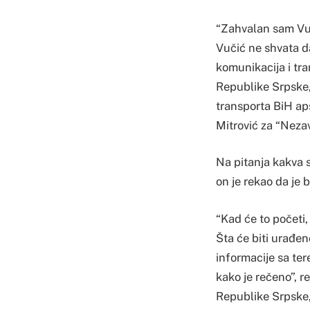
“Zahvalan sam Vuč
Vučić ne shvata da
komunikacija i tra
Republike Srpske, 
transporta BiH ap
Mitrović za “Nezav
Na pitanja kakva s
on je rekao da je b
“Kad će to početi,
Šta će biti urađen
informacije sa ter
kako je rečeno”, r
Republike Srpske,