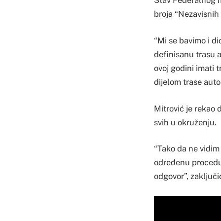
Stav Federalnog m
broja “Nezavisnih 
“Mi se bavimo i di
definisanu trasu a
ovoj godini imati t
dijelom trase auto
Mitrović je rekao d
svih u okruženju.
“Tako da ne vidim 
određenu procedur
odgovor”, zaključio