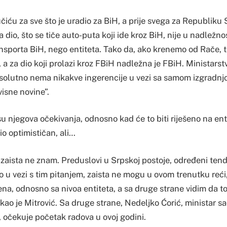
iću za sve što je uradio za BiH, a prije svega za Republiku
 dio, što se tiče auto-puta koji ide kroz BiH, nije u nadležno
nsporta BiH, nego entiteta. Tako da, ako krenemo od Rače, to
a za dio koji prolazi kroz FBiH nadležna je FBiH. Ministarst
solutno nema nikakve ingerencije u vezi sa samom izgradnjo
isne novine”.
u njegova očekivanja, odnosno kad će to biti riješeno na ent
io optimističan, ali…
 zaista ne znam. Preduslovi u Srpskoj postoje, određeni tende
o u vezi s tim pitanjem, zaista ne mogu u ovom trenutku reći
ena, odnosno sa nivoa entiteta, a sa druge strane vidim da t
ekao je Mitrović. Sa druge strane, Nedeljko Ćorić, ministar s
 očekuje početak radova u ovoj godini.