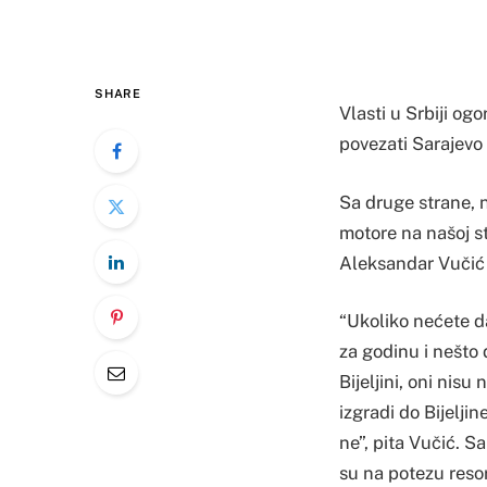
SHARE
Vlasti u Srbiji og
povezati Sarajevo 
Sa druge strane, 
motore na našoj st
Aleksandar Vučić 
“Ukoliko nećete d
za godinu i nešto
Bijeljini, oni nis
izgradi do Bijeljin
ne”, pita Vučić. S
su na potezu resor