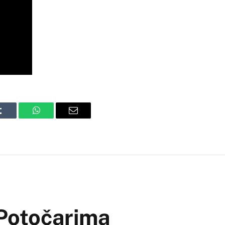
Tumblr
WhatsApp
Email
 Potočarima