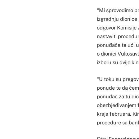
“Mi sprovodimo pr
izgradnju dionice
odgovor Komisije 
nastaviti procedur
ponuđača te ući u 
o dionici Vukosavl
izboru su dvije ki
“U toku su pregovo
ponude te da ćemo 
ponuđač za tu dio
obezbjeđivanjem f
kraja februara. Ki
procedure sa bank