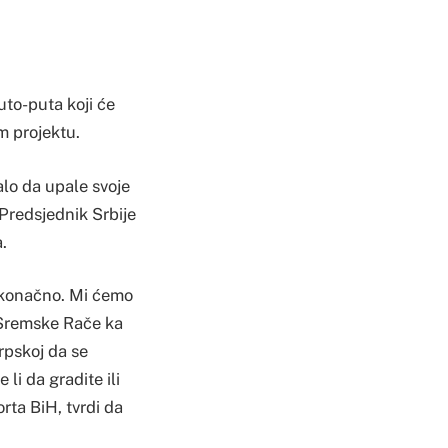
uto-puta koji će
m projektu.
alo da upale svoje
 Predsjednik Srbije
.
e konačno. Mi ćemo
 Sremske Rače ka
Srpskoj da se
 li da gradite ili
orta BiH, tvrdi da