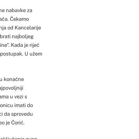
vne nabavke za
uđača. Čekamo
nja od Kancelarije
brati najboljeg
ne”. Kada je riječ
ki postupak. U užem
aju konačne
jpovoljniji
ama u vezi s
onicu imati do
eci da sprovedu
o je Ćorić.