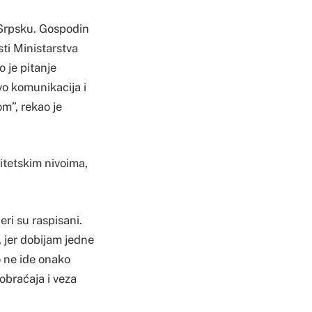
 Srpsku. Gospodin
sti Ministarstva
 je pitanje
vo komunikacija i
m”, rekao je
itetskim nivoima,
ri su raspisani.
, jer dobijam jedne
o ne ide onako
aobraćaja i veza