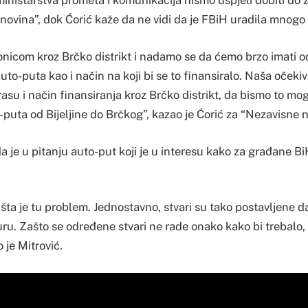
inistarstva prometa i komunikacija nismo uspjeli dobiti do 
novina”, dok Ćorić kaže da ne vidi da je FBiH uradila mnogo
onicom kroz Brčko distrikt i nadamo se da ćemo brzo imati od
uto-puta kao i način na koji bi se to finansiralo. Naša oček
rasu i način finansiranja kroz Brčko distrikt, da bismo to mogl
-puta od Bijeljine do Brčkog”, kazao je Ćorić za “Nezavisne n
a je u pitanju auto-put koji je u interesu kako za građane BiH 
šta je tu problem. Jednostavno, stvari su tako postavljene d
u. Zašto se određene stvari ne rade onako kako bi trebalo
 je Mitrović.