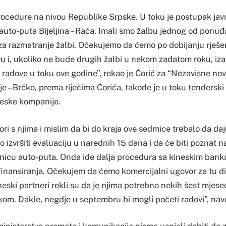
ocedure na nivou Republike Srpske. U toku je postupak ja
 auto-puta Bijeljina – Rača. Imali smo žalbu jednog od pon
za razmatranje žalbi. Očekujemo da ćemo po dobijanju rješe
u i, ukoliko ne bude drugih žalbi u nekom zadatom roku, iza
radove u toku ove godine”, rekao je Ćorić za “Nezavisne novi
je – Brčko, prema riječima Ćorića, takođe je u toku tenders
neske kompanije.
ri s njima i mislim da bi do kraja ove sedmice trebalo da d
izvršiti evaluaciju u narednih 15 dana i da će biti poznat na
nicu auto-puta. Onda ide dalja procedura sa kineskim bank
inansiranja. Očekujem da ćemo komercijalni ugovor za tu di
neski partneri rekli su da je njima potrebno nekih šest mjes
om. Dakle, negdje u septembru bi mogli početi radovi”, nave