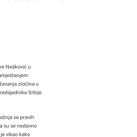
ane Nešković u
namještanjem
ežavanja zločina u
redsjednika Srbije
pažnja sa pravih
ja su se nedavno
 je vikao kako