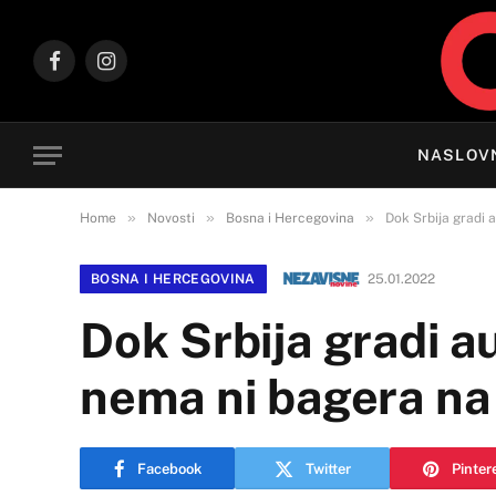
Facebook
Instagram
NASLOV
»
»
»
Home
Novosti
Bosna i Hercegovina
Dok Srbija gradi
BOSNA I HERCEGOVINA
25.01.2022
Dok Srbija gradi 
nema ni bagera na
Facebook
Twitter
Pinter