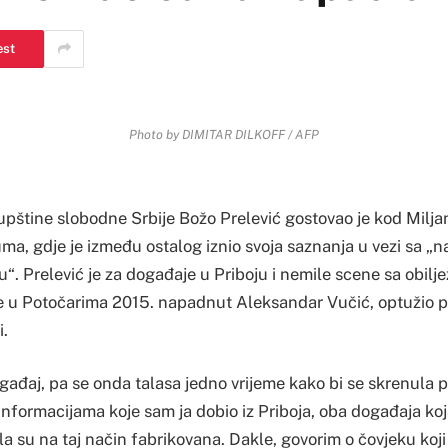
est
Photo by DIMITAR DILKOFF / AFP
upštine slobodne Srbije Božo Prelević gostovao je kod Milj
a, gdje je između ostalog iznio svoja saznanja u vezi sa „
“. Prelević je za događaje u Priboju i nemile scene sa obilj
je u Potočarima 2015. napadnut Aleksandar Vučić, optužio p
i.
ogađaj, pa se onda talasa jedno vrijeme kako bi se skrenula 
nformacijama koje sam ja dobio iz Priboja, oba događaja ko
ila su na taj način fabrikovana. Dakle, govorim o čovjeku koji