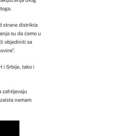
zaključenja ovog
 toga.
 strane distrikta
ivanja su da ćemo u
i objediniti sa
ovine”.
i Srbije, tako i
a zahtijevaju
, zaista nemam