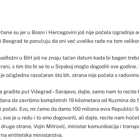
orčene su jer u Bosni i Hercegovini još nije počela izgradnja a
i Beograd te poručuju da oni već uveliko rade na tom veliko
nadležni u BiH još ne znaju tačan datum kada bi bageri treb
rani, s tim što bi se to u Srpskoj moglo dogoditi ove godine.
je očigledno razočaran što bh. strana nije počela s radovima
a gradite put Višegrad – Sarajevo, dajte, samo nam to recit
 dana da završimo kompletnih 19 kilometara od Kuzmina do
u ni počeli. Evo, mi ćemo da damo 100 miliona evra Republici 
e, sve je u redu i to smo dogovorili, ali dajte, recite nam hoćete
a druge strane, Vojin Mitrović, ministar komunikacija i transp
na entitetska ministarstva.