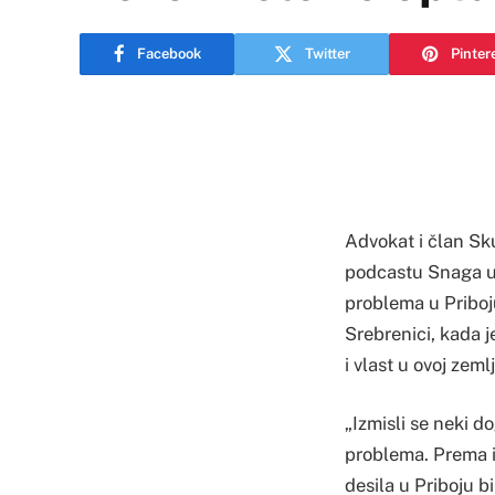
Facebook
Twitter
Pinter
Advokat i član Sk
podcastu Snaga um
problema u Priboju
Srebrenici, kada 
i vlast u ovoj zemlj
„Izmisli se neki d
problema. Prema i
desila u Priboju b