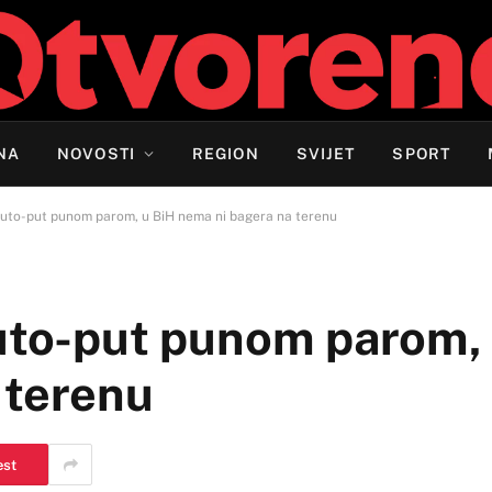
NA
NOVOSTI
REGION
SVIJET
SPORT
 auto-put punom parom, u BiH nema ni bagera na terenu
auto-put punom parom,
 terenu
est