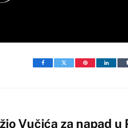
Facebook
Twitter
Pinterest
LinkedIn
žio Vučića za napad u