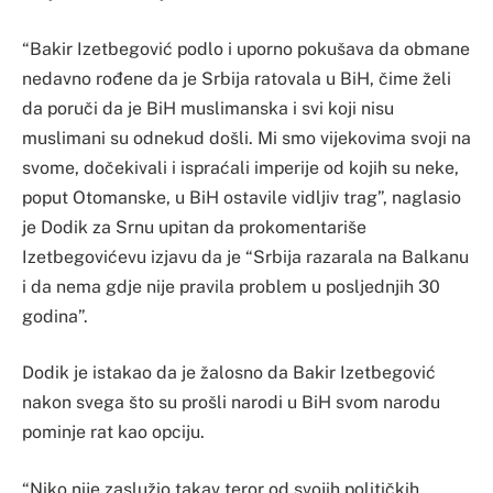
“Bakir Izetbegović podlo i uporno pokušava da obmane
nedavno rođene da je Srbija ratovala u BiH, čime želi
da poruči da je BiH muslimanska i svi koji nisu
muslimani su odnekud došli. Mi smo vijekovima svoji na
svome, dočekivali i ispraćali imperije od kojih su neke,
poput Otomanske, u BiH ostavile vidljiv trag”, naglasio
je Dodik za Srnu upitan da prokomentariše
Izetbegovićevu izjavu da je “Srbija razarala na Balkanu
i da nema gdje nije pravila problem u posljednjih 30
godina”.
Dodik je istakao da je žalosno da Bakir Izetbegović
nakon svega što su prošli narodi u BiH svom narodu
pominje rat kao opciju.
“Niko nije zaslužio takav teror od svojih političkih