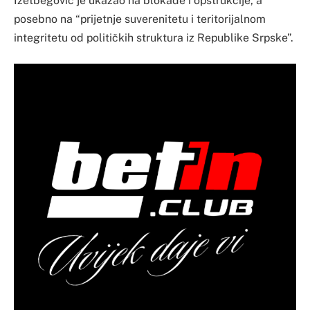
Izetbegović je ukazao na blokade i opstrukcije, a
posebno na “prijetnje suverenitetu i teritorijalnom
integritetu od političkih struktura iz Republike Srpske”.