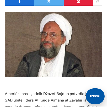
Američki predsjednik Džozef Bajden potvrdio je da su
IZBORI
SAD ubile lidera Al Kaide Ajmana al Zavahirija u
napadu dronom tokom vikenda u Avganistanu, što je