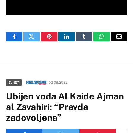
Facebook
Twitter
Pinterest
LinkedIn
Tumblr
WhatsApp
Email
02.08.2022
SVIJET
Ubijen vođa Al Kaide Ajman
al Zavahiri: “Pravda
zadovoljena”