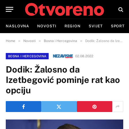
NASLOVNA
NOVOSTI
REGION
SVIJET
SPORT
»
»
»
Home
Novosti
Bosna i Hercegovina
Dodik: Žalosno da Izetbegović pominje rat kao opciju
02.08.2022
BOSNA I HERCEGOVINA
Dodik: Žalosno da
Izetbegović pominje rat kao
opciju