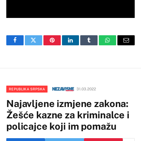
Facebook
Twitter
Pinterest
LinkedIn
Tumblr
WhatsApp
Email
31.03.2022
REPUBLIKA SRPSKA
Najavljene izmjene zakona:
Žešće kazne za kriminalce i
policajce koji im pomažu