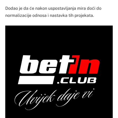
Dodao je da će nakon uspostavljanja mira doći do
normalizacije odnosa i nastavka tih projekata.