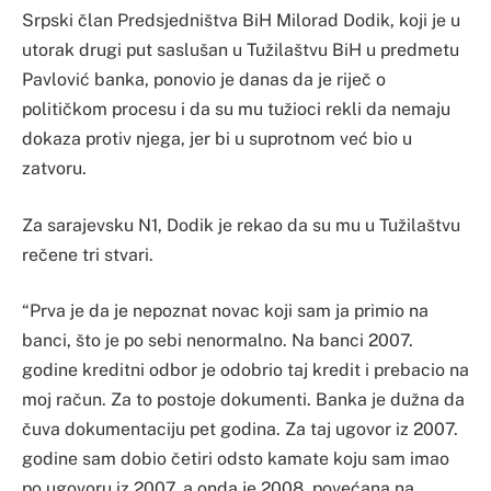
Srpski član Predsjedništva BiH Milorad Dodik, koji je u
utorak drugi put saslušan u Tužilaštvu BiH u predmetu
Pavlović banka, ponovio je danas da je riječ o
političkom procesu i da su mu tužioci rekli da nemaju
dokaza protiv njega, jer bi u suprotnom već bio u
zatvoru.
Za sarajevsku N1, Dodik je rekao da su mu u Tužilaštvu
rečene tri stvari.
“Prva je da je nepoznat novac koji sam ja primio na
banci, što je po sebi nenormalno. Na banci 2007.
godine kreditni odbor je odobrio taj kredit i prebacio na
moj račun. Za to postoje dokumenti. Banka je dužna da
čuva dokumentaciju pet godina. Za taj ugovor iz 2007.
godine sam dobio četiri odsto kamate koju sam imao
po ugovoru iz 2007. a onda je 2008. povećana na