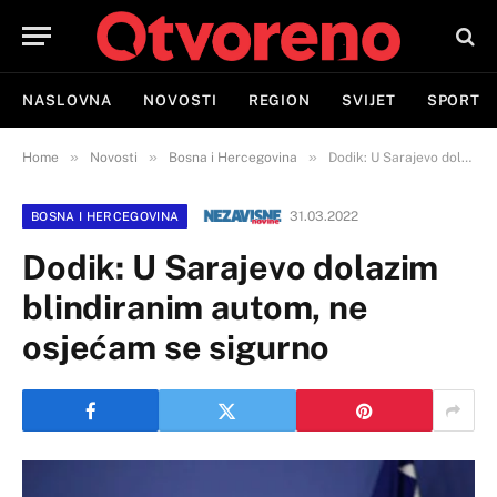
NASLOVNA
NOVOSTI
REGION
SVIJET
SPORT
»
»
»
Home
Novosti
Bosna i Hercegovina
Dodik: U Sarajevo dolazim blindiranim autom, ne osjećam se sigurno
31.03.2022
BOSNA I HERCEGOVINA
Dodik: U Sarajevo dolazim
blindiranim autom, ne
osjećam se sigurno