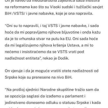
On je naveo da međunarodna zajednica sada insistira
na reformama kao što su Visoki sudski i tužilački savjet
BiH /VSTS/ i javne nabavke, koje je ona napravila.
“Oni su to napravili, i taj VSTS i javne nabavke, i sada
hoće da mi popravljamo njihove bljuvotine i onda kažu
da je to vrhunska stvar na putu ka EU. Oni sada hoće
da mi legalizujemo njihova kršenja Ustava, a mi to
nećemo i insistiraćemo da se VSTS vrati pod
nadležnost entiteta”, rekao je Dodik.
On vjeruje i da je moguće vratiti otete nadležnosti od
Srpske koje su prenesene na nivo BiH.
“Na prošloj sjednici Narodne skupštine tražio sam da
se opozicija saglasi da izađemo u parlament i
jedinstveno donesemo odluku o statusu Srpske i kada