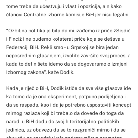
tome treba da učestvuju i vlast i opozicija, a nikako
članovi Centralne izborne komisije BiH jer nisu legalni.
“Ozbiljna politika je bila da mi izađemo iz priče žSejdić
i Finciž i ne budemo kolateral priče koja se dešava u
Federaciji BiH. Rekli smo – u Srpskoj se bira jedan
neposrednim glasanjem, izvolite završite svoj proces, a
kada to definišete idemo da se dogovaramo o izmjeni
Izbornog zakona”, kaže Dodik.
Kada je riječ o BiH, Dodik ističe da sve više glasova ide
ka tome da je ona eksperiment, potpuno podijeljena i
da se raspada, kao i da je potrebno uspostaviti koncept
mirnog razlaza koji bi trebalo da dovede do toga da
narodi u BiH dođu do svojih teritorijalno-političkih
jedinica, uz obavezu da se to razgraniči mirno i da se