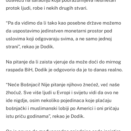
obavežu na saradnju koja podrazumijeva nesmetan
protok ljudi, robe i nekih drugih stvari.
“Pa da vidimo da li tako kao posebne države možemo
da uspostavimo jedinstven monetarni prostor pod
uslovima koji odgovaraju svima, a ne samo jednoj
strani”, rekao je Dodik.
Na pitanje da li zaista vjeruje da može doći do mirnog
raspada BiH, Dodik je odgovorio da je to danas realno.
“Neće Bošnjaci! Nije pitanje njihovo žnećež, već naše
žhoćuž. Sve više ljudi u Evropi i svijetu vidi da ovo ne
ide nigdje, osim nekoliko pojedinaca koje plaćaju
bošnjački i muslimanski lobiji po Americi i oni pričaju
istu priču godinama”, rekao je Dodik.