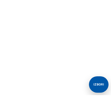
IZBORI
Od ranih jutarnjih sati zabilježene su gužve na
graničnim prelazima Bosne i Hercegovine sa Srbijom i