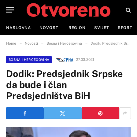
NASLOVNA
NOVOSTI
REGION
SVIJET
SPORT
»
»
»
Home
Novosti
Bosna i Hercegovina
Dodik: Predsjednik Srpske da bude i član Predsjedništva BiH
27.03.2021
BOSNA I HERCEGOVINA
Dodik: Predsjednik Srpske
da bude i član
Predsjedništva BiH