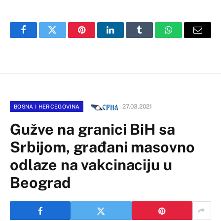
Facebook
Twitter
Pinterest
LinkedIn
Tumblr
WhatsApp
Email
27.03.2021
BOSNA I HERCEGOVINA
Gužve na granici BiH sa
Srbijom, građani masovno
odlaze na vakcinaciju u
Beograd