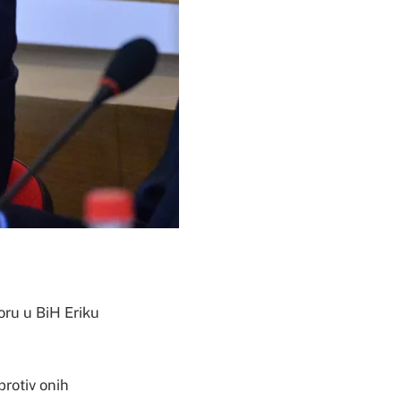
oru u BiH Eriku
rotiv onih