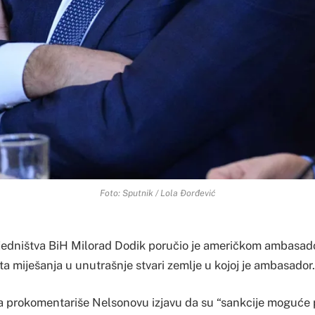
Foto: Sputnik / Lola Đorđević
jedništva BiH Milorad Dodik poručio je američkom ambasad
a miješanja u unutrašnje stvari zemlje u kojoj je ambasador.
a prokomentariše Nelsonovu izjavu da su “sankcije moguće p