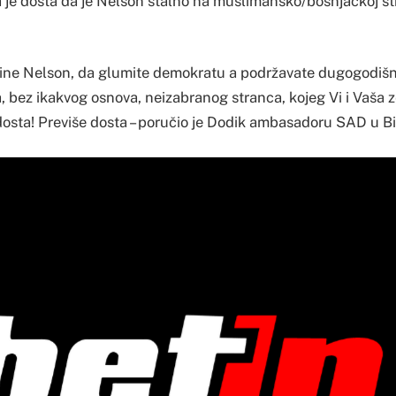
a je dosta da je Nelson stalno na muslimansko/bošnjačkoj st
dine Nelson, da glumite demokratu a podržavate dugogodiš
 bez ikakvog osnova, neizabranog stranca, kojeg Vi i Vaša 
 dosta! Previše dosta – poručio je Dodik ambasadoru SAD u B