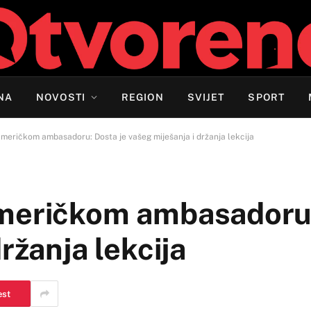
NA
NOVOSTI
REGION
SVIJET
SPORT
meričkom ambasadoru: Dosta je vašeg miješanja i držanja lekcija
meričkom ambasadoru:
ržanja lekcija
est