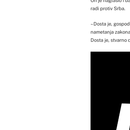
On je naglasio i d
radi protiv Srba.
– Dosta je, gospo
nametanja zakona,
Dosta je, stvarno