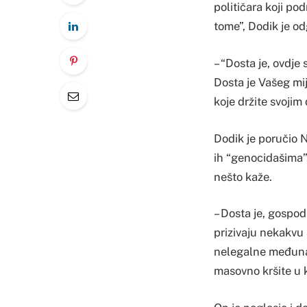
političara koji po
tome”, Dodik je od
– “Dosta je, ovdje
Dosta je Vašeg mij
koje držite svojim
Dodik je poručio N
ih “genocidašima”
nešto kaže.
– Dosta je, gospod
prizivaju nekakvu
nelegalne međunar
masovno kršite u k