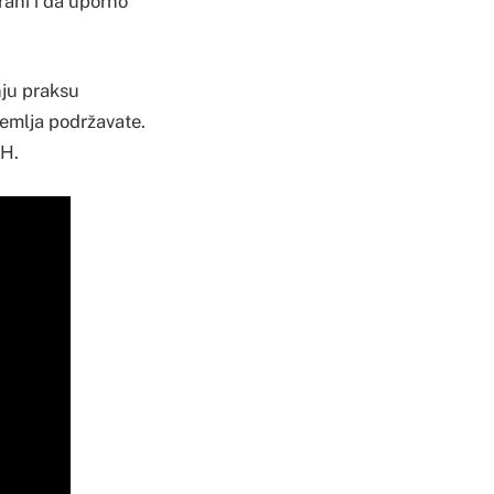
rani i da uporno
nju praksu
zemlja podržavate.
iH.