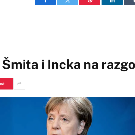
Facebook
Twitter
Pinterest
LinkedIn
Šmita i Incka na razg
est