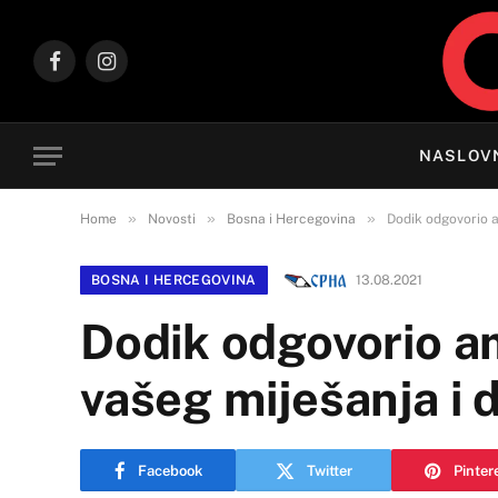
Facebook
Instagram
NASLOV
»
»
»
Home
Novosti
Bosna i Hercegovina
Dodik odgovorio a
BOSNA I HERCEGOVINA
13.08.2021
Dodik odgovorio a
vašeg miješanja i d
Facebook
Twitter
Pinter