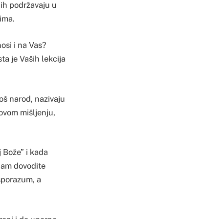
 ih podržavaju u
nima.
nosi i na Vas?
ta je Vaših lekcija
oš narod, nazivaju
ovom mišljenju,
j Bože” i kada
 nam dovodite
sporazum, a