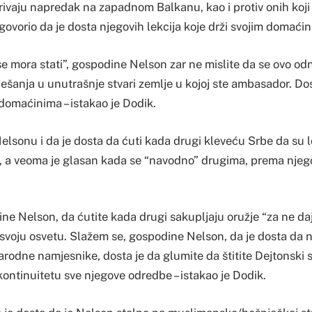
drivaju napredak na zapadnom Balkanu, kao i protiv onih koji
govorio da je dosta njegovih lekcija koje drži svojim domaći
 se mora stati”, gospodine Nelson zar ne mislite da se ovo od
ešanja u unutrašnje stvari zemlje u kojoj ste ambasador. Dos
 domaćinima – istakao je Dodik.
elsonu i da je dosta da ćuti kada drugi kleveću Srbe da su l
, a veoma je glasan kada se “navodno” drugima, prema njeg
ine Nelson, da ćutite kada drugi sakupljaju oružje “za ne da
 svoju osvetu. Slažem se, gospodine Nelson, da je dosta da
odne namjesnike, dosta je da glumite da štitite Dejtonski 
ontinuitetu sve njegove odredbe – istakao je Dodik.