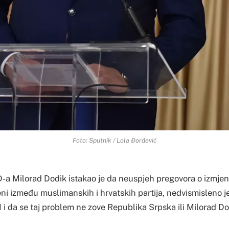
Foto: Sputnik / Lola Đorđević
a Milorad Dodik istakao je da neuspjeh pregovora o izmjen
eni između muslimanskih i hrvatskih partija, nedvismisleno 
 i da se taj problem ne zove Republika Srpska ili Milorad Do