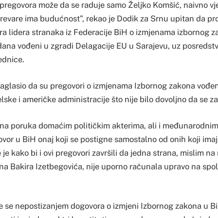
regovora može da se raduje samo Željko Komšić, naivno vje
revare ima budućnost”, rekao je Dodik za Srnu upitan da p
a lidera stranaka iz Federacije BiH o izmjenama izbornog 
i dana vođeni u zgradi Delagacije EU u Sarajevu, uz posredst
dnice.
aglasio da su pregovori o izmjenama Izbornog zakona vođe
lske i američke administracije što nije bilo dovoljno da se 
ažna poruka domaćim političkim akterima, ali i međunarodni
govor u BiH onaj koji se postigne samostalno od onih koji imaj
e je kako bi i ovi pregovori završili da jedna strana, mislim n
na Bakira Izetbegovića, nije uporno računala upravo na spolj
e se nepostizanjem dogovora o izmjeni Izbornog zakona u Bi