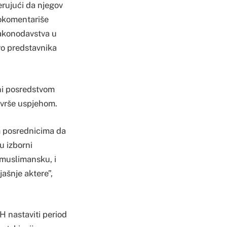
rujući da njegov
rokomentariše
zakonodavstva u
vo predstavnika
ni posredstvom
završe uspjehom.
m posrednicima da
u izborni
a muslimansku, i
ašnje aktere”,
H nastaviti period