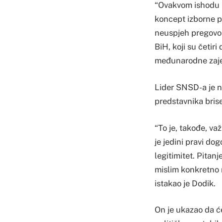
“Ovakvom ishodu p
koncept izborne p
neuspjeh pregovor
BiH, koji su četir
međunarodne zaje
Lider SNSD-a je n
predstavnika brise
“To je, takođe, v
je jedini pravi do
legitimitet. Pitanj
mislim konkretno 
istakao je Dodik.
On je ukazao da ć