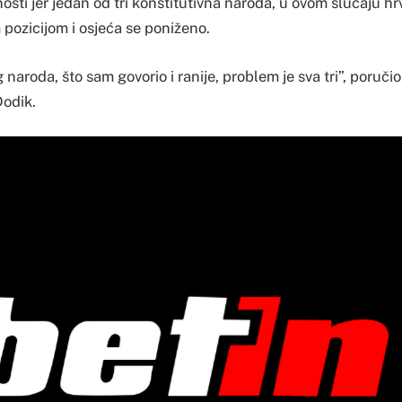
nosti jer jedan od tri konstitutivna naroda, u ovom slučaju hrv
pozicijom i osjeća se poniženo.
naroda, što sam govorio i ranije, problem je sva tri”, poručio
odik.