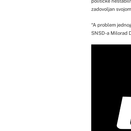
političke nestabil
zadovoljan svojom 
“A problem jednog 
SNSD-a Milorad D