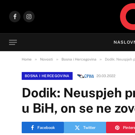
Facebook
Instagram
NASLOV
»
»
»
Home
Novosti
Bosna i Hercegovina
Dodik: Neuspjeh p
BOSNA I HERCEGOVINA
20.03.2022
Dodik: Neuspjeh p
u BiH, on se ne zov
Facebook
Twitter
Pinter