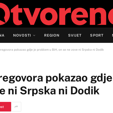
NA
NOVOSTI
REGION
SVIJET
SPORT
regovora pokazao gdje je problem u BiH, on se ne zove ni Srpska ni Dodik
regovora pokazao gdje
e ni Srpska ni Dodik
est