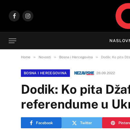
Facebook
Instagram
NASLOV
»
»
»
Home
Novosti
Bosna i Hercegovina
Dodik: Ko pita Dž
BOSNA I HERCEGOVINA
28.09.2022
Dodik: Ko pita Džaf
referendume u Ukr
Facebook
Twitter
Pinter