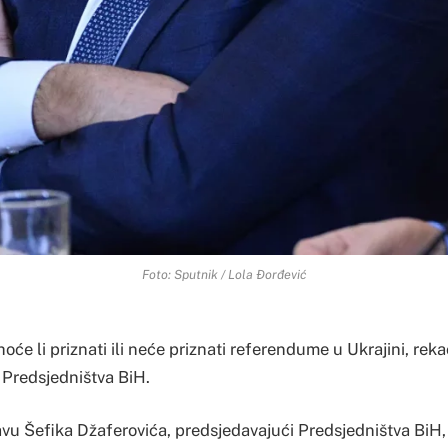
Foto: Sputnik / Lola Đorđević
hoće li priznati ili neće priznati referendume u Ukrajini, rek
 Predsjedništva BiH.
avu Šefika Džaferovića, predsjedavajući Predsjedništva BiH