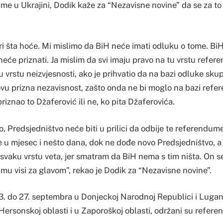
me u Ukrajini, Dodik kaže za “Nezavisne novine” da se za to
 šta hoće. Mi mislimo da BiH neće imati odluku o tome. BiH 
li neće priznati. Ja mislim da svi imaju pravo na tu vrstu refe
u vrstu neizvjesnosti, ako je prihvatio da na bazi odluke skup
ovu prizna nezavisnost, zašto onda ne bi moglo na bazi refe
riznao to Džaferović ili ne, ko pita Džaferovića.
, Predsjedništvo neće biti u prilici da odbije te referendume
 u mjesec i nešto dana, dok ne dođe novo Predsjedništvo, a 
i svaku vrstu veta, jer smatram da BiH nema s tim ništa. On s
mu visi za glavom”, rekao je Dodik za “Nezavisne novine”.
. do 27. septembra u Donjeckoj Narodnoj Republici i Luga
 Hersonskoj oblasti i u Zaporoškoj oblasti, održani su refere