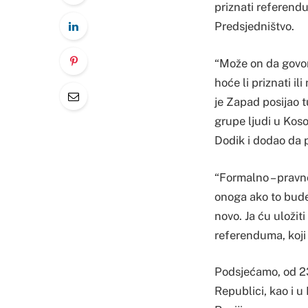
priznati referendu
Predsjedništvo.
“Može on da govori
hoće li priznati i
je Zapad posijao t
grupe ljudi u Kos
Dodik i dodao da p
“Formalno – pravno
onoga ako to bude
novo. Ja ću uložit
referenduma, koji 
Podsjećamo, od 23
Republici, kao i u