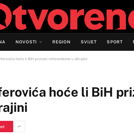
NA
NOVOSTI
REGION
SVIJET
SPORT
aferovića hoće li BiH priznati referendume u Ukrajini
erovića hoće li BiH pri
ajini
est