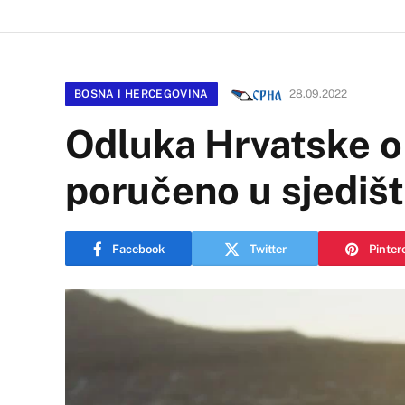
BOSNA I HERCEGOVINA
28.09.2022
Odluka Hrvatske o 
poručeno u sjediš
Facebook
Twitter
Pinter