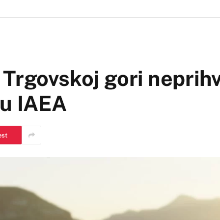
Trgovskoj gori neprihva
tu IAEA
est