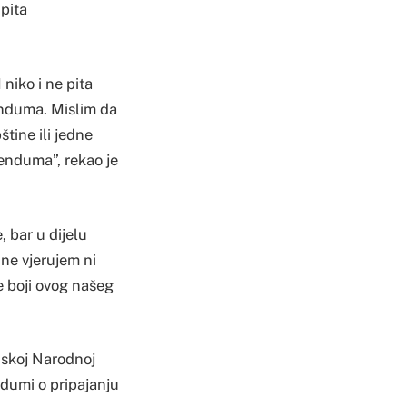
 pita
niko i ne pita
renduma. Mislim da
štine ili jedne
renduma”, rekao je
, bar u dijelu
ne vjerujem ni
e boji ovog našeg
nskoj Narodnoj
ndumi o pripajanju