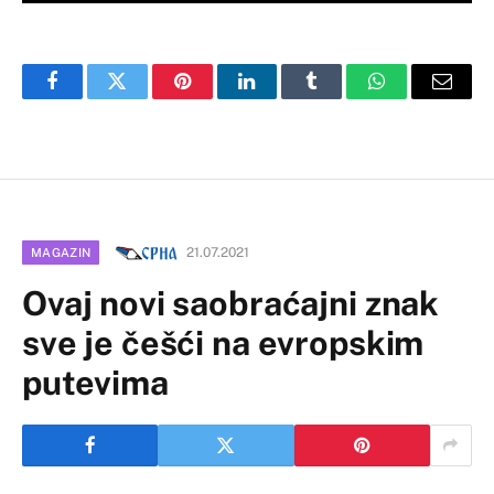
Facebook
Twitter
Pinterest
LinkedIn
Tumblr
WhatsApp
Email
21.07.2021
MAGAZIN
Ovaj novi saobraćajni znak
sve je češći na evropskim
putevima