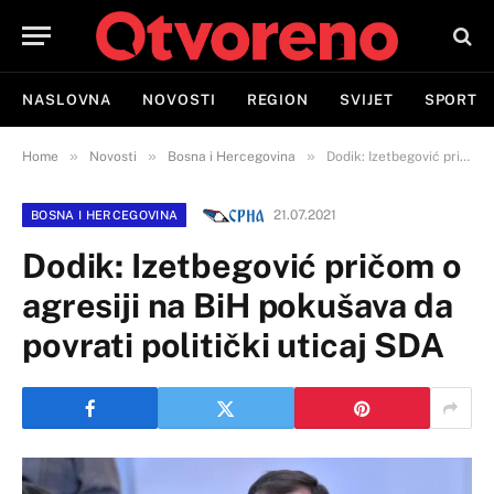
NASLOVNA
NOVOSTI
REGION
SVIJET
SPORT
»
»
»
Home
Novosti
Bosna i Hercegovina
Dodik: Izetbegović pričom o agresiji na BiH pokušava da povrati politički uticaj SDA
21.07.2021
BOSNA I HERCEGOVINA
Dodik: Izetbegović pričom o
agresiji na BiH pokušava da
povrati politički uticaj SDA