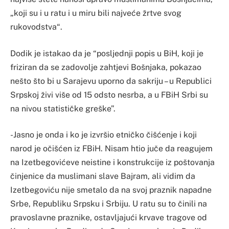
„koji su i u ratu i u miru bili najveće žrtve svog
rukovodstva“.
Dodik je istakao da je “posljednji popis u BiH, koji je
friziran da se zadovolje zahtjevi Bošnjaka, pokazao
nešto što bi u Sarajevu uporno da sakriju – u Republici
Srpskoj živi više od 15 odsto nesrba, a u FBiH Srbi su
na nivou statističke greške”.
-Jasno je onda i ko je izvršio etničko čišćenje i koji
narod je očišćen iz FBiH. Nisam htio juče da reagujem
na Izetbegovićeve neistine i konstrukcije iz poštovanja
činjenice da muslimani slave Bajram, ali vidim da
Izetbegoviću nije smetalo da na svoj praznik napadne
Srbe, Republiku Srpsku i Srbiju. U ratu su to činili na
pravoslavne praznike, ostavljajući krvave tragove od