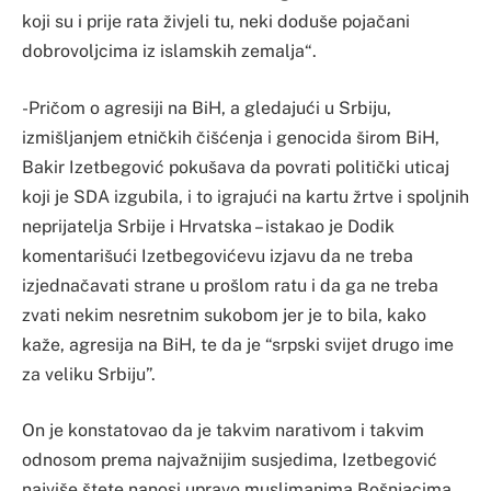
koji su i prije rata živjeli tu, neki doduše pojačani
dobrovoljcima iz islamskih zemalja“.
-Pričom o agresiji na BiH, a gledajući u Srbiju,
izmišljanjem etničkih čišćenja i genocida širom BiH,
Bakir Izetbegović pokušava da povrati politički uticaj
koji je SDA izgubila, i to igrajući na kartu žrtve i spoljnih
neprijatelja Srbije i Hrvatska – istakao je Dodik
komentarišući Izetbegovićevu izjavu da ne treba
izjednačavati strane u prošlom ratu i da ga ne treba
zvati nekim nesretnim sukobom jer je to bila, kako
kaže, agresija na BiH, te da je “srpski svijet drugo ime
za veliku Srbiju”.
On je konstatovao da je takvim narativom i takvim
odnosom prema najvažnijim susjedima, Izetbegović
najviše štete nanosi upravo muslimanima Bošnjacima,