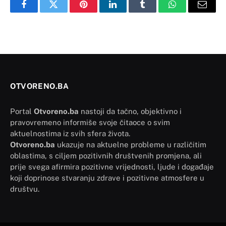
Facebook
Twitter
Pinterest
LinkedIn
Tumblr
WhatsApp
Email
OTVORENO.BA
Portal
Otvoreno.ba
nastoji da tačno, objektivno i
pravovremeno informiše svoje čitaoce o svim
aktuelnostima iz svih sfera života.
Otvoreno.ba
ukazuje na aktuelne probleme u različitim
oblastima, s ciljem pozitivnih društvenih promjena, ali
prije svega afirmira pozitivne vrijednosti, ljude i događaje
koji doprinose stvaranju zdrave i pozitivne atmosfere u
društvu.