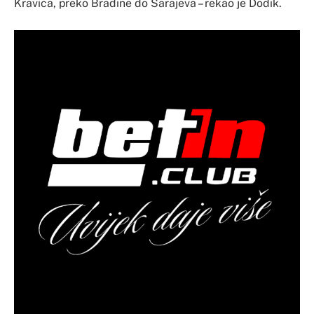
Kravica, preko Bradine do Sarajeva – rekao je Dodik.