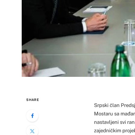
SHARE
Srpski član Preds
Mostaru sa mađars
nastavljeni svi ra
zajedničkim proje