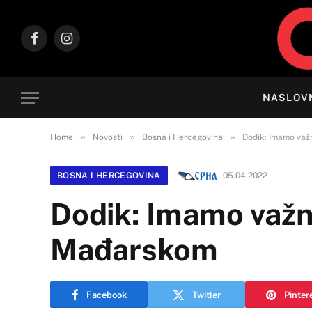
Facebook
Instagram
NASLOV
»
»
»
Home
Novosti
Bosna i Hercegovina
Dodik: Imamo va
BOSNA I HERCEGOVINA
05.04.2022
Dodik: Imamo važn
Mađarskom
Facebook
Twitter
Pinter