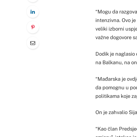
“Mogu da razgovar
intenzivna. Ovo je
veliki izborni usp
važne dogovore sa
Dodik je naglasio
na Balkanu, na on
“Mađarska je ovdje 
da pomognu u podi
politikama koje za
On je zahvalio Sija
“Kao član Predsje