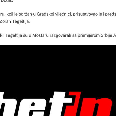
e Dodik.
, koji je održan u Gradskoj vijećnici, prisustvovao je i pred
Zoran Tegeltija.
k i Tegeltija su u Mostaru razgovarali sa premijerom Srbije