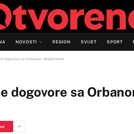
NA
NOVOSTI
REGION
SVIJET
SPORT
žne dogovore sa Orbanom i Mađarskom
e dogovore sa Orbano
est