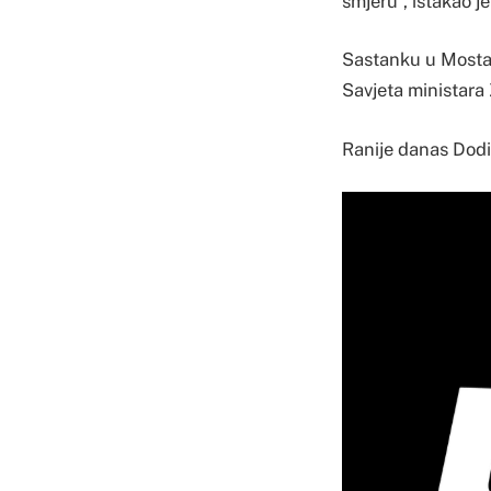
smjeru”, istakao j
Sastanku u Mostaru
Savjeta ministara 
Ranije danas Dodi