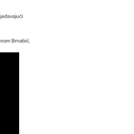
sjedavajući
 Anom Brnabić.