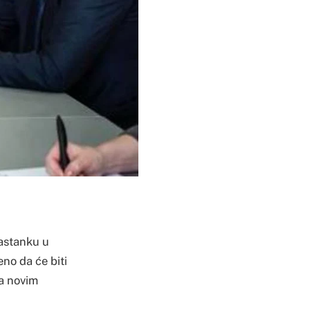
sastanku u
no da će biti
za novim