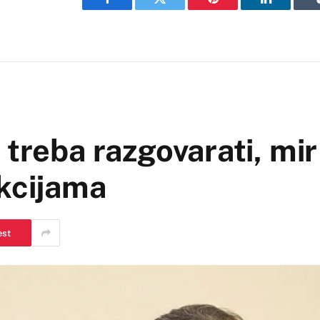
Facebook
Twitter
Pinterest
LinkedIn
 treba razgovarati, mir
nkcijama
est