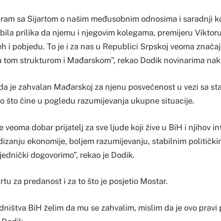
am sa Sijartom o našim međusobnim odnosima i saradnji ko
 bila prilika da njemu i njegovim kolegama, premijeru Vikto
jeh i pobjedu. To je i za nas u Republici Srpskoj veoma znač
 tom strukturom i Mađarskom”, rekao Dodik novinarima nak
 da je zahvalan Mađarskoj za njenu posvećenost u vezi sa sta
o što čine u pogledu razumijevanja ukupne situacije.
veoma dobar prijatelj za sve ljude koji žive u BiH i njihov int
zanju ekonomije, boljem razumijevanju, stabilnim političk
jednički dogovorimo”, rekao je Dodik.
rtu za predanost i za to što je posjetio Mostar.
dništva BiH želim da mu se zahvalim, mislim da je ovo pravi