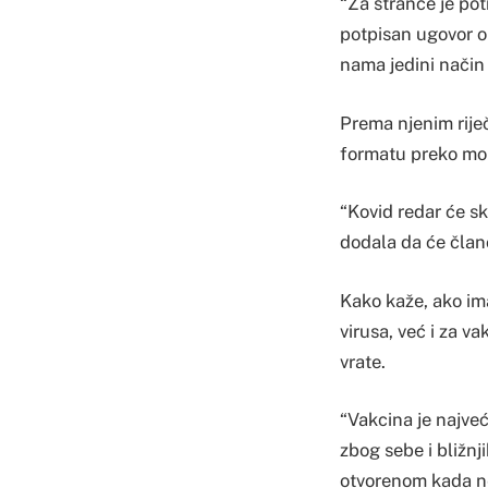
“Za strance je potr
potpisan ugovor o 
nama jedini način 
Prema njenim riječ
formatu preko mob
“Kovid redar će ske
dodala da će član
Kako kaže, ako im
virusa, već i za v
vrate.
“Vakcina je najve
zbog sebe i bližnj
otvorenom kada nem