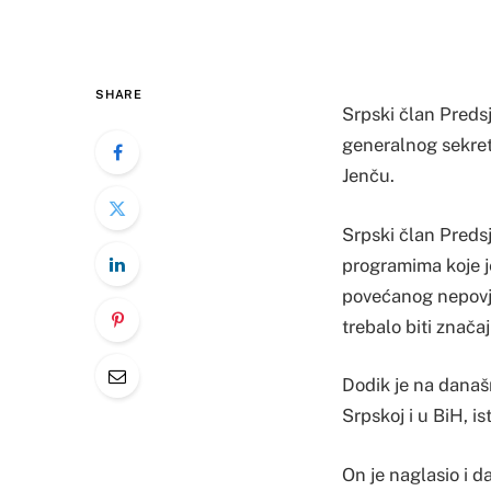
SHARE
Srpski član Preds
generalnog sekret
Jenču.
Srpski član Preds
programima koje je
povećanog nepovj
trebalo biti značaj
Dodik je na današn
Srpskoj i u BiH, i
On je naglasio i d