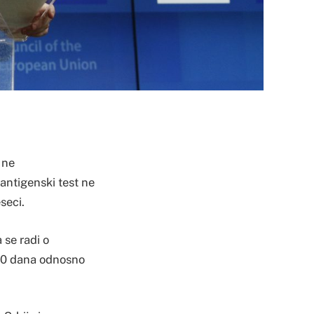
 ne
 antigenski test ne
seci.
 se radi o
210 dana odnosno