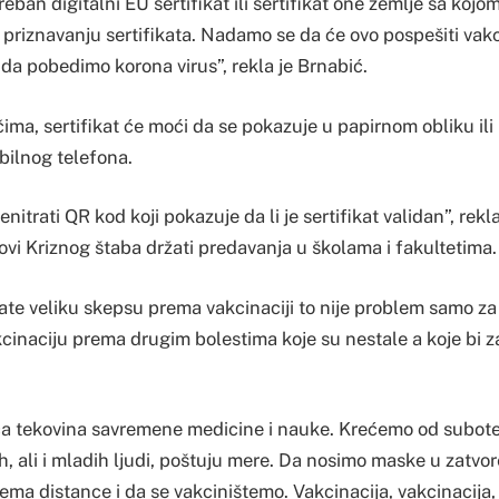
eban digitalni EU sertifikat ili sertifikat one zemlje sa kojo
priznavanju sertifikata. Nadamo se da će ovo pospešiti vakc
da pobedimo korona virus”, rekla je Brnabić.
ima, sertifikat će moći da se pokazuje u papirnom obliku ili
ilnog telefona.
nitrati QR kod koji pokazuje da li je sertifikat validan”, rekla
ovi Kriznog štaba držati predavanja u školama i fakultetima.
ate veliku skepsu prema vakcinaciji to nije problem samo z
akcinaciju prema drugim bolestima koje su nestale a koje bi 
ća tekovina savremene medicine i nauke. Krećemo od subote
ih, ali i mladih ljudi, poštuju mere. Da nosimo maske u zatv
a distance i da se vakciništemo. Vakcinacija, vakcinacija, 