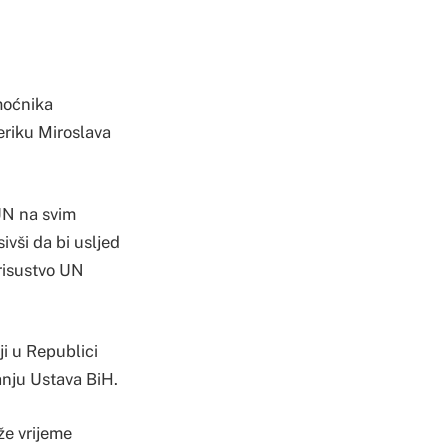
moćnika
eriku Miroslava
UN na svim
ivši da bi usljed
risustvo UN
ji u Republici
anju Ustava BiH.
že vrijeme