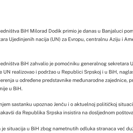
jedništva BiH Milorad Dodik primio je danas u Banjaluci po
ara Ujedinjenih nacija (UN) za Evropu, centralnu Aziju i Am
jedništva BiH zahvalio je pomoćniku generalnog sekretara 
 UN realizovao i podržao u Republici Srpskoj i u BiH, naglas
erenja u određene predstavnike međunarodne zajednice, p
nije u BiH.
jem sastanku upoznao Jenču i o aktuelnoj političkoj situaci
stakavši da Republika Srpska insistira na dosljednom poštov
a je situacija u BiH zbog nametnutih odluka stranaca već du