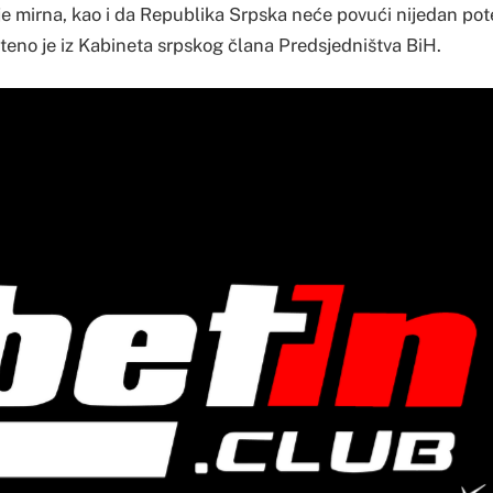
 je mirna, kao i da Republika Srpska neće povući nijedan pot
šteno je iz Kabineta srpskog člana Predsjedništva BiH.