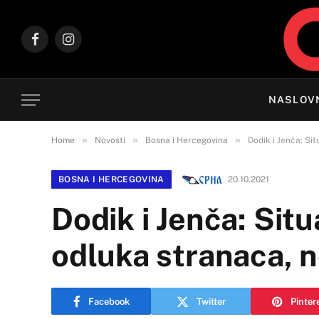
Facebook
Instagram
NASLOV
»
»
»
Home
Novosti
Bosna i Hercegovina
Dodik i Jenča: Si
BOSNA I HERCEGOVINA
20.10.2021
Dodik i Jenča: Sit
odluka stranaca, n
Facebook
Twitter
Pinter