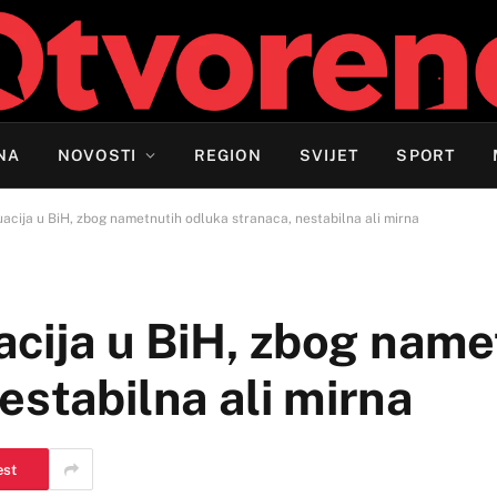
NA
NOVOSTI
REGION
SVIJET
SPORT
tuacija u BiH, zbog nametnutih odluka stranaca, nestabilna ali mirna
uacija u BiH, zbog name
estabilna ali mirna
est