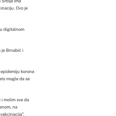
m Srbija ima
inaciju. Ovo je
 u digitalnom
 je Brnabić i
a epidemiju korona
zato mogle da se
 i molim sve da
orenom, na
vakcinacija”,