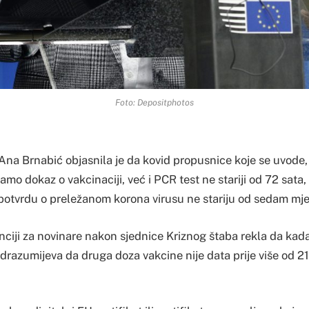
Foto: Depositphotos
 Ana Brnabić objasnila je da kovid propusnice koje se uvode,
mo dokaz o vakcinaciji, već i PCR test ne stariji od 72 sata,
 i potvrdu o preležanom korona virusu ne stariju od sedam mje
ciji za novinare nakon sjednice Kriznog štaba rekla da kada
razumijeva da druga doza vakcine nije data prije više od 