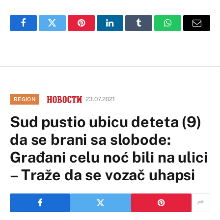
Facebook
Twitter
Pinterest
LinkedIn
Tumblr
WhatsApp
Email
23.07.2021
REGION
Sud pustio ubicu deteta (9)
da se brani sa slobode:
Građani celu noć bili na ulici
– Traže da se vozač uhapsi