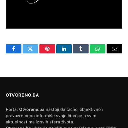
Facebook
Twitter
Pinterest
LinkedIn
Tumblr
WhatsApp
Email
OTVORENO.BA
Portal
Otvoreno.ba
nastoji da tačno, objektivno i
pravovremeno informiše svoje čitaoce o svim
aktuelnostima iz svih sfera života.