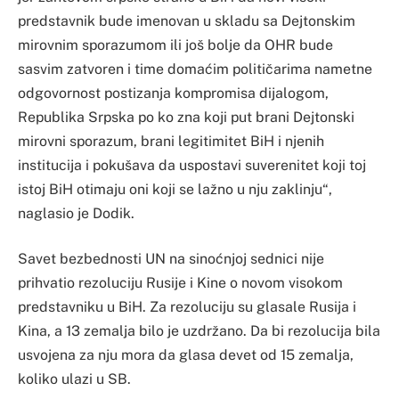
predstavnik bude imenovan u skladu sa Dejtonskim
mirovnim sporazumom ili još bolje da OHR bude
sasvim zatvoren i time domaćim političarima nametne
odgovornost postizanja kompromisa dijalogom,
Republika Srpska po ko zna koji put brani Dejtonski
mirovni sporazum, brani legitimitet BiH i njenih
institucija i pokušava da uspostavi suverenitet koji toj
istoj BiH otimaju oni koji se lažno u nju zaklinju“,
naglasio je Dodik.
Savet bezbednosti UN na sinoćnjoj sednici nije
prihvatio rezoluciju Rusije i Kine o novom visokom
predstavniku u BiH. Za rezoluciju su glasale Rusija i
Kina, a 13 zemalja bilo je uzdržano. Da bi rezolucija bila
usvojena za nju mora da glasa devet od 15 zemalja,
koliko ulazi u SB.