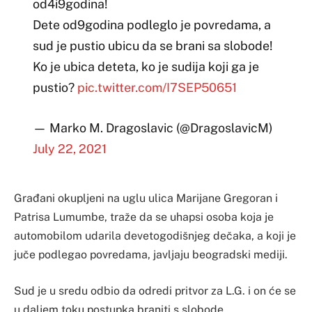
od4i9godina!
Dete od9godina podleglo je povredama, a
sud je pustio ubicu da se brani sa slobode!
Ko je ubica deteta, ko je sudija koji ga je
pustio?
pic.twitter.com/I7SEP50651
— Marko M. Dragoslavic (@DragoslavicM)
July 22, 2021
Građani okupljeni na uglu ulica Marijane Gregoran i
Patrisa Lumumbe, traže da se uhapsi osoba koja je
automobilom udarila devetogodišnjeg dečaka, a koji je
juče podlegao povredama, javljaju beogradski mediji.
Sud je u sredu odbio da odredi pritvor za L.G. i on će se
u daljem toku postupka braniti s slobode.