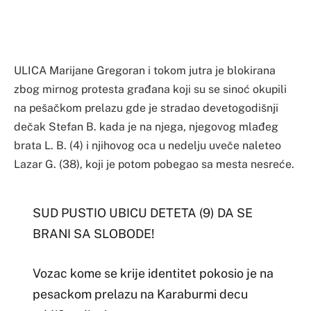
ULICA Marijane Gregoran i tokom jutra je blokirana
zbog mirnog protesta građana koji su se sinoć okupili
na pešačkom prelazu gde je stradao devetogodišnji
dečak Stefan B. kada je na njega, njegovog mlađeg
brata L. B. (4) i njihovog oca u nedelju uveče naleteo
Lazar G. (38), koji je potom pobegao sa mesta nesreće.
SUD PUSTIO UBICU DETETA (9) DA SE
BRANI SA SLOBODE!
Vozac kome se krije identitet pokosio je na
pesackom prelazu na Karaburmi decu