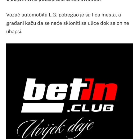
Vozač automobila L.G. pobegao je sa lica mesta, a
građani kažu da se neće skloniti sa ulice dok se on ne
uhapsi.