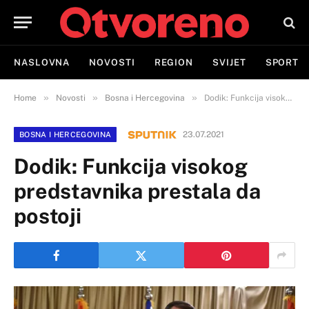
NASLOVNA
NOVOSTI
REGION
SVIJET
SPORT
»
»
»
Home
Novosti
Bosna i Hercegovina
Dodik: Funkcija visokog predstavnika prestala da postoji
23.07.2021
BOSNA I HERCEGOVINA
Dodik: Funkcija visokog
predstavnika prestala da
postoji