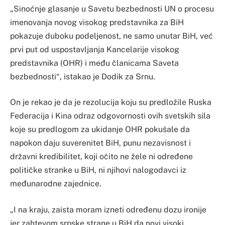
„Sinoćnje glasanje u Savetu bezbednosti UN o procesu
imenovanja novog visokog predstavnika za BiH
pokazuje duboku podeljenost, ne samo unutar BiH, već
prvi put od uspostavljanja Kancelarije visokog
predstavnika (OHR) i među članicama Saveta
bezbednosti“, istakao je Dodik za Srnu.
On je rekao je da je rezolucija koju su predložile Ruska
Federacija i Kina odraz odgovornosti ovih svetskih sila
koje su predlogom za ukidanje OHR pokušale da
napokon daju suverenitet BiH, punu nezavisnost i
državni kredibilitet, koji očito ne žele ni određene
političke stranke u BiH, ni njihovi nalogodavci iz
međunarodne zajednice.
„I na kraju, zaista moram izneti određenu dozu ironije
jer zahtevom srpske strane u BiH da novi visoki