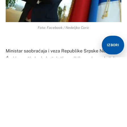
Foto: Facebook / Nedeljko Coric
IZBORI
Ministar saobraćaja i veza Republike Srpske Nedeljko
Ćorić poručio je da bošnjačka politika neće uspjeti da
zaustavi razvoj Srpske i da resorno ministarstvo
nastavlja sa svim predviđenim aktivnostima u vezi sa
izgradnjom aerodroma u Trebinju.
Današnje poteze bošnjačkog i hrvatskog člana
Predsjedništva BiH Šefika DŽaferovića i Željka
Komšića, koji su se usprotivili inicijativi srpskog člana
Milorada Dodika u vezi sa izgradnjom aerodroma
Trebinje i gasovoda iz Srbije, Ćorić je nazvao sramnim,