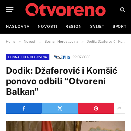
NASLOVNA
NOVOSTI
REGION
SVIJET
SPORT
»
»
»
Home
Novosti
Bosna i Hercegovina
Dodik: Džaferović i Komšić ponovo odbili “Otvoreni Balkan”
22.07.2022
BOSNA I HERCEGOVINA
Dodik: Džaferović i Komšić
ponovo odbili “Otvoreni
Balkan”