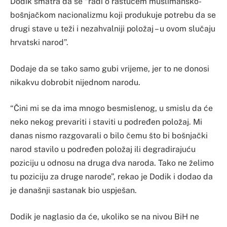
Dodik smatra da se “radi o rastućem muslimansko-
bošnjačkom nacionalizmu koji produkuje potrebu da se
drugi stave u teži i nezahvalniji položaj – u ovom slučaju
hrvatski narod”.
Dodaje da se tako samo gubi vrijeme, jer to ne donosi
nikakvu dobrobit nijednom narodu.
“Čini mi se da ima mnogo besmislenog, u smislu da će
neko nekog prevariti i staviti u podređen položaj. Mi
danas nismo razgovarali o bilo čemu što bi bošnjački
narod stavilo u podređen položaj ili degradirajuću
poziciju u odnosu na druga dva naroda. Tako ne želimo
tu poziciju za druge narode”, rekao je Dodik i dodao da
je današnji sastanak bio uspješan.
Dodik je naglasio da će, ukoliko se na nivou BiH ne