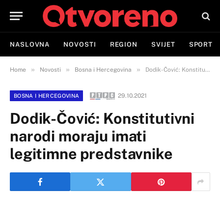
NASLOVNA
NOVOSTI
REGION
SVIJET
SPORT
»
»
»
Home
Novosti
Bosna i Hercegovina
Dodik-Čović: Konstitutivni narodi moraju imati legitimne predstavnike
29.10.2021
BOSNA I HERCEGOVINA
Dodik-Čović: Konstitutivni
narodi moraju imati
legitimne predstavnike