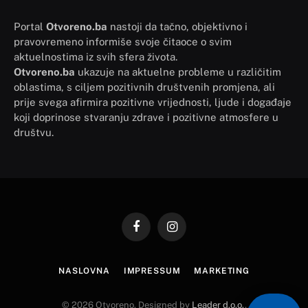
Portal
Otvoreno.ba
nastoji da tačno, objektivno i
pravovremeno informiše svoje čitaoce o svim
aktuelnostima iz svih sfera života.
Otvoreno.ba
ukazuje na aktuelne probleme u različitim
oblastima, s ciljem pozitivnih društvenih promjena, ali
prije svega afirmira pozitivne vrijednosti, ljude i događaje
koji doprinose stvaranju zdrave i pozitivne atmosfere u
društvu.
Facebook
Instagram
NASLOVNA
IMPRESSUM
MARKETING
© 2026 Otvoreno. Designed by
Leader d.o.o.
.