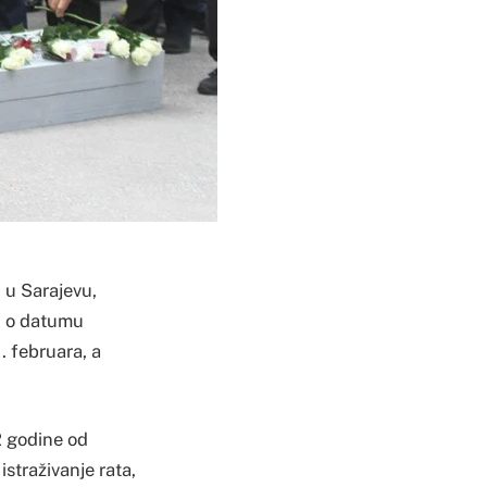
i u Sarajevu,
nu o datumu
. februara, a
2 godine od
straživanje rata,