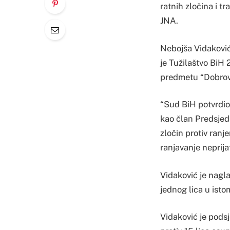
ratnih zločina i t
JNA.
Nebojša Vidaković,
je Tužilaštvo BiH
predmetu “Dobrov
“Sud BiH potvrdio 
kao član Predsjedni
zločin protiv ranje
ranjavanje neprija
Vidaković je nagl
jednog lica u isto
Vidaković je podsj