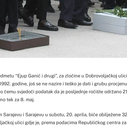
dmetu “Ejup Ganić i drugi”, za zločine u Dobrovoljačkoj ulic
992. godine, još se ne nazire i teško je dati i grubu procje
 o čemu svjedoči podatak da je posljednje ročište održano 21
no tek za 8. maj.
Sarajevu i Sarajevu u subotu, 20. aprila, biće obilježene 3
jačkoj ulici gdje je, prema podacima Republičkog centra za i