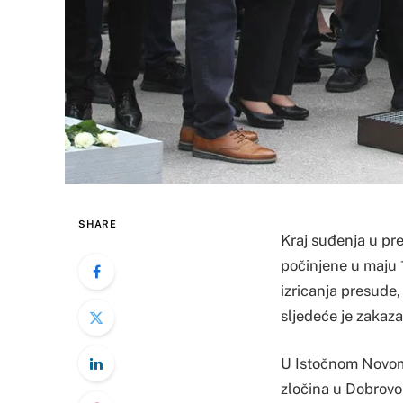
SHARE
Kraj suđenja u pre
počinjene u maju 1
izricanja presude,
sljedeće je zakaza
U Istočnom Novom 
zločina u Dobrovol