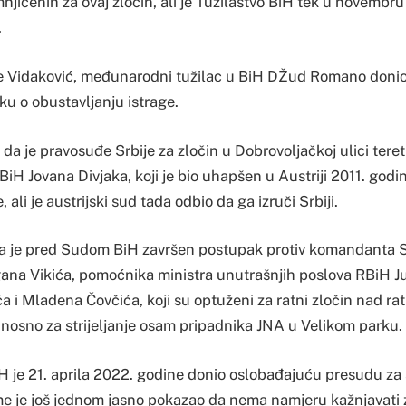
mnjičenih za ovaj zločin, ali je Tužilaštvo BiH tek u novembr
.
 Vidaković, međunarodni tužilac u BiH DŽud Romano donio 
ku o obustavljanju istrage.
 da je pravosuđe Srbije za zločin u Dobrovoljačkoj ulici teret
iH Jovana Divjaka, koji je bio uhapšen u Austriji 2011. god
, ali je austrijski sud tada odbio da ga izruči Srbiji.
 da je pred Sudom BiH završen postupak protiv komandanta S
a Vikića, pomoćnika ministra unutrašnjih poslova RBiH Ju
 i Mladena Čovčića, koji su optuženi za ratni zločin nad ra
dnosno za strijeljanje osam pripadnika JNA u Velikom parku.
 je 21. aprila 2022. godine donio oslobađajuću presudu za
e je još jednom jasno pokazao da nema namjeru kažnjavati 