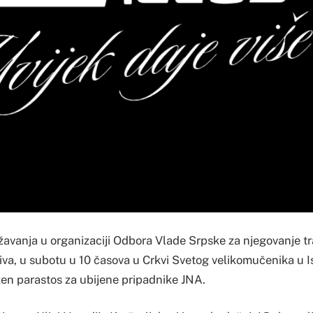
avanja u organizaciji Odbora Vlade Srpske za njegovanje tr
tiva, u subotu u 10 časova u Crkvi Svetog velikomučenika 
žen parastos za ubijene pripadnike JNA.