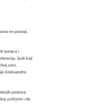
mana ne postoji.
ih boraca i
eracija, ljudi koji
koj ulici,
ije Aleksandra
rašnjih poslova
koj uniformi i da