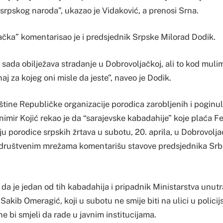
srpskog naroda”, ukazao je Vidaković, a prenosi Srna.
ačka” komentarisao je i predsjednik Srpske Milorad Dodik.
sada obilježava stradanje u Dobrovoljačkoj, ali to kod muli
aj za kojeg oni misle da jeste”, naveo je Dodik.
tine Republičke organizacije porodica zarobljenih i poginul
animir Kojić rekao je da “sarajevske kabadahije” koje plaća Fed
ju porodice srpskih žrtava u subotu, 20. aprila, u Dobrovoljač
a društvenim mrežama komentarišu stavove predsjednika Srb
i da je jedan od tih kabadahija i pripadnik Ministarstva unut
akib Omeragić, koji u subotu ne smije biti na ulici u policijs
ne bi smjeli da rade u javnim institucijama.