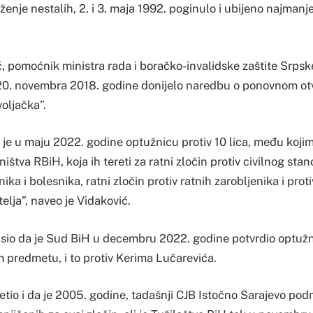
raženje nestalih, 2. i 3. maja 1992. poginulo i ubijeno najman
 pomoćnik ministra rada i boračko-invalidske zaštite Srpske
 20. novembra 2018. godine donijelo naredbu o ponovnom otv
oljačka”.
je u maju 2022. godine optužnicu protiv 10 lica, među kojima
štva RBiH, koja ih tereti za ratni zločin protiv civilnog stan
nika i bolesnika, ratni zločin protiv ratnih zarobljenika i prot
telja”, naveo je Vidaković.
asio da je Sud BiH u decembru 2022. godine potvrdio optužni
m predmetu, i to protiv Kerima Lučarevića.
etio i da je 2005. godine, tadašnji CJB Istočno Sarajevo podn