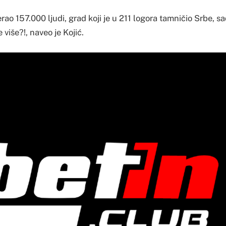
jerao 157.000 ljudi, grad koji je u 211 logora tamničio Srbe, s
 više?!, naveo je Kojić.