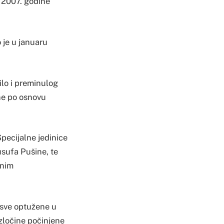
u 2007. godine
je u januaru
ilo i preminulog
ine po osnovu
pecijalne jedinice
sufa Pušine, te
tnim
 sve optužene u
zločine počinjene