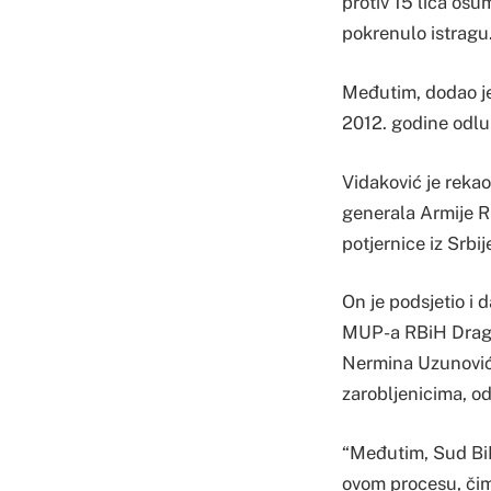
protiv 15 lica osu
pokrenulo istragu
Međutim, dodao je
2012. godine odlu
Vidaković je rekao
generala Armije RB
potjernice iz Srbije
On je podsjetio i
MUP-a RBiH Dragan
Nermina Uzunovića
zarobljenicima, o
“Međutim, Sud BiH
ovom procesu, čim