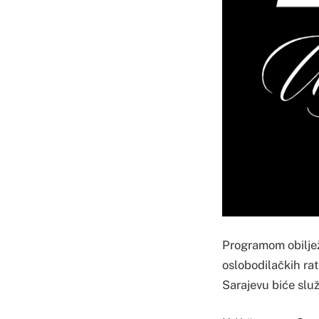
Programom obiljež
oslobodilačkih ra
Sarajevu biće slu