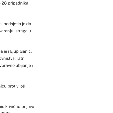
je 28 pripadnika
, podsjetio je da
aranju istrage u
 je i Ejup Ganić,
ovništva, ratni
ivpravno ubijanje i
cu protiv još
io krivičnu prijavu