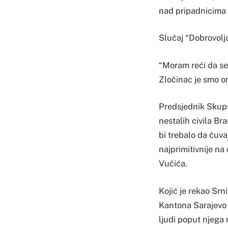
nad pripadnicima 
Slučaj “Dobrovolj
“Moram reći da se 
Zločinac je smo on
Predsjednik Skupš
nestalih civila Br
bi trebalo da čuva
najprimitivnije n
Vučića.
Kojić je rekao Srn
Kantona Sarajevo S
ljudi poput njega 