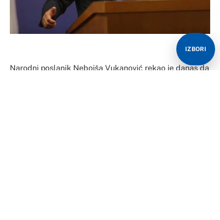
IZBORI
Narodni poslanik Nebojša Vukanović rekao je danas da
je ujak srpskog člana Predsjedništva BiH Željke
Cvijanović organizovao obilježavanje godišnjice
stradanja pripadnika HVO-a.
– HVO je imao neuspješnu akciju 1993. godine u okolini
Odžaka i obilježavalo se 30 godina od stradanja mislim
11 vojnika HVO koji su zajedno sa pripadnicima
Hrvatske vojske pokušali akciju protiv Vojske
Republike srpske vojske. Šta jue tu zanimljivo?
Obilježavanje je organizovao Ivo Marić, rođeni ujak
Željke Cvijanović – rekao je Vukanović na današnjoj