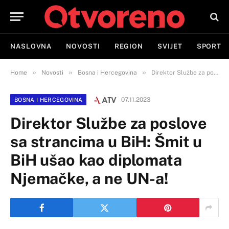
NASLOVNA
NOVOSTI
REGION
SVIJET
SPORT
»
»
»
Home
Novosti
Bosna i Hercegovina
Direktor Službe za poslove sa strancima u BiH: Šmit u BiH ušao kao diplomata Njemačke, a ne UN-a!
07.11.2023
BOSNA I HERCEGOVINA
Direktor Službe za poslove
sa strancima u BiH: Šmit u
BiH ušao kao diplomata
Njemačke, a ne UN-a!