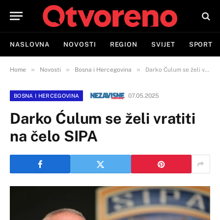
NASLOVNA
NOVOSTI
REGION
SVIJET
SPORT
»
»
»
Home
Novosti
Bosna i Hercegovina
Darko Ćulum se želi vratiti na čelo SIPA
07.05.2025
BOSNA I HERCEGOVINA
Darko Ćulum se želi vratiti
na čelo SIPA