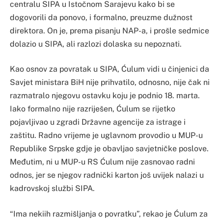
centralu SIPA u Istočnom Sarajevu kako bi se
dogovorili da ponovo, i formalno, preuzme dužnost
direktora. On je, prema pisanju NAP-a, i prošle sedmice
dolazio u SIPA, ali razlozi dolaska su nepoznati.
Kao osnov za povratak u SIPA, Ćulum vidi u činjenici da
Savjet ministara BiH nije prihvatilo, odnosno, nije čak ni
razmatralo njegovu ostavku koju je podnio 18. marta.
Iako formalno nije razriješen, Ćulum se rijetko
pojavljivao u zgradi Državne agencije za istrage i
zaštitu. Radno vrijeme je uglavnom provodio u MUP-u
Republike Srpske gdje je obavljao savjetničke poslove.
Međutim, ni u MUP-u RS Ćulum nije zasnovao radni
odnos, jer se njegov radnički karton još uvijek nalazi u
kadrovskoj službi SIPA.
“Ima nekiih razmišljanja o povratku”, rekao je Ćulum za