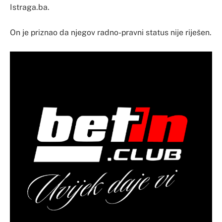
Istraga.ba.
On je priznao da njegov radno-pravni status nije riješen.