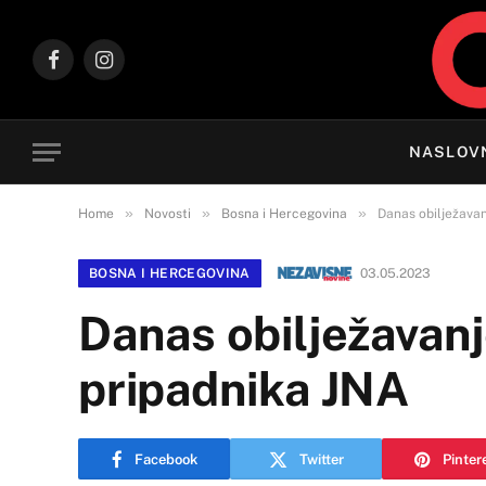
Facebook
Instagram
NASLOV
»
»
»
Home
Novosti
Bosna i Hercegovina
Danas obilježavan
BOSNA I HERCEGOVINA
03.05.2023
Danas obilježavanj
pripadnika JNA
Facebook
Twitter
Pinter