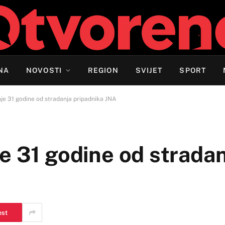
NA
NOVOSTI
REGION
SVIJET
SPORT
je 31 godine od stradanja pripadnika JNA
e 31 godine od strada
est