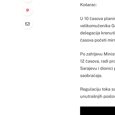
Košarac:
U 10 časova plani
velikomučenika Ge
delegacija krenut
časova početi mirn
Po zahtjevu Minis
12 časova, radi pr
Sarajevu i dionici
saobraćaja.
Regulaciju toka sa
unutrašnjih poslo