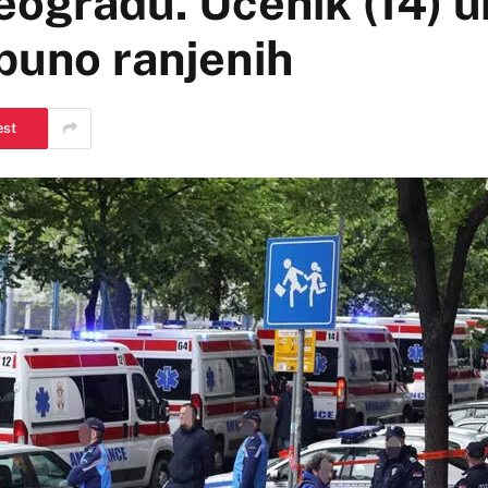
eogradu. Učenik (14) u
puno ranjenih
est