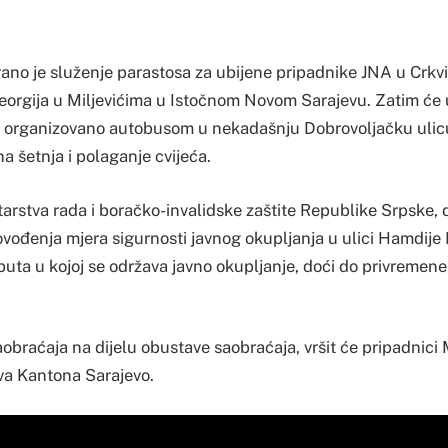
rano je služenje parastosa za ubijene pripadnike JNA u Crkv
orgija u Miljevićima u Istočnom Novom Sarajevu. Zatim će 
i organizovano autobusom u nekadašnju Dobrovoljačku ulicu 
a šetnja i polaganje cvijeća.
tarstva rada i boračko-invalidske zaštite Republike Srpske,
ovođenja mjera sigurnosti javnog okupljanja u ulici Hamdije
 puta u kojoj se održava javno okupljanje, doći do privremen
obraćaja na dijelu obustave saobraćaja, vršit će pripadnici 
va Kantona Sarajevo.