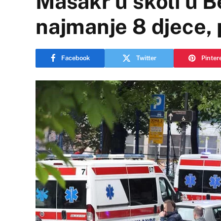
Masakr u školi u B
najmanje 8 djece, 
Facebook
Twitter
Pinter