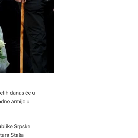
jelih danas će u
odne armije u
publike Srpske
stara Staša