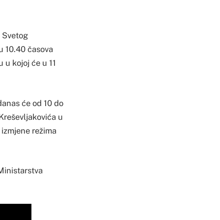
i Svetog
u 10.40 časova
u kojoj će u 11
 danas će od 10 do
 Kreševljakovića u
e izmjene režima
Ministarstva