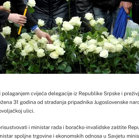
i polaganjem cvijeća delegacije iz Republike Srpske i preživ
lježena 31 godina od stradanja pripadnika Jugoslovenske nar
oljačkoj ulici.
risustvovati i ministar rada i boračko-invalidske zaštite Re
inistar spoljne trgovine i ekonomskih odnosa u Savjetu mini