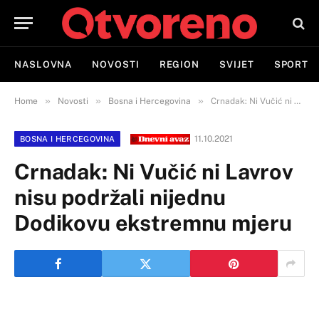
NASLOVNA
NOVOSTI
REGION
SVIJET
SPORT
»
»
»
Home
Novosti
Bosna i Hercegovina
Crnadak: Ni Vučić ni Lavrov nisu podržali nijednu Dodikovu ekstremnu mjeru
11.10.2021
BOSNA I HERCEGOVINA
Crnadak: Ni Vučić ni Lavrov
nisu podržali nijednu
Dodikovu ekstremnu mjeru