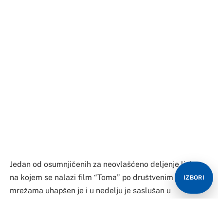
Jedan od osumnjičenih za neovlašćeno deljenje linka
na kojem se nalazi film “Toma” po društvenim
IZBORI
mrežama uhapšen je i u nedelju je saslušan u
Tužilaštvu za visoko tehnološki kriminal, gde je priznao
krivicu i detaljno izneo odbranu, rečeno je Tanjugu u