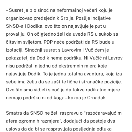
– Susret je bio sinoć na neformalnoj večeri koju je
organizovao predsjednik Srbije. Poslije incijative
SNSD-a i Dodika, ovo što on najavljuje je put u
provaliju. On očigledno želi da uvede RS u sukob sa
čitavim svijetom. PDP neće podržati da RS bude u
izolaciji. Sinoćnji susret s Lavrovim i Vučićem je
pokazatelj da Dodik nema podršku. Ni Vučić ni Lavrov
nisu podržali nijednu od ekstremnih mjera koje
najavljuje Dodik. To je jedna totalna avantura, koja iza
sebe ima želju da se zaštite lične i stranačke pozicije.
Ovo što smo vidjeli sinoć je da takve radikalne mjere
nemaju podršku ni od koga – kazao je Crnadak.
Smatra da SNSD ne želi raspravu o “razočaravajućim
afera ogromnih razmjera”, dodajući da postoje dva
uslova da da bi se raspravljala posljednja odluka