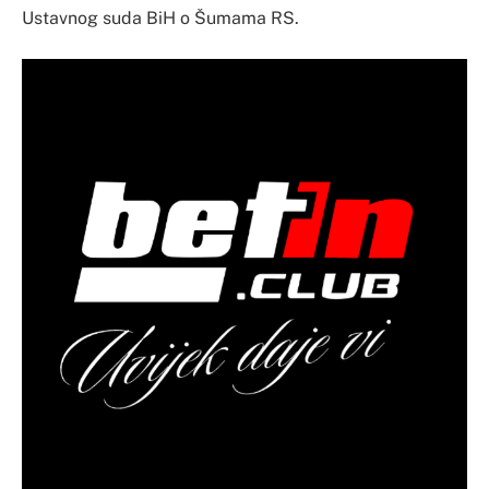
Ustavnog suda BiH o Šumama RS.