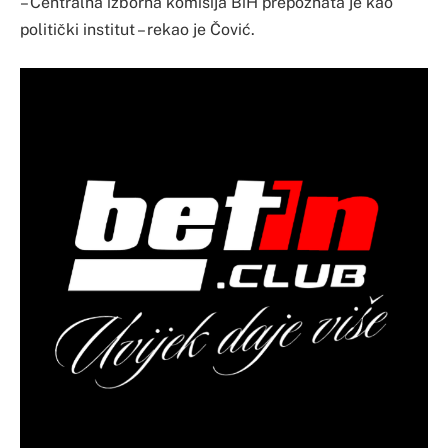
– Centralna izborna komisija BiH prepoznata je kao
politički institut – rekao je Čović.