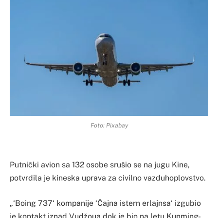
Foto: Pixabay
Putnički avion sa 132 osobe srušio se na jugu Kine,
potvrdila je kineska uprava za civilno vazduhoplovstvo.
„‘Boing 737‘ kompanije ‘Čajna istern erlajnsa‘ izgubio
je kontakt iznad Vudžoua dok je bio na letu Kunming-