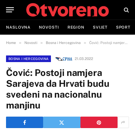
NASLOVNA
NOVOSTI
REGION
SVIJET
SPORT
»
»
»
Home
Novosti
Bosna i Hercegovina
Čović: Postoji namjera Sarajeva da Hrvati budu svedeni na nacionalnu manjinu
21.03.2022
BOSNA I HERCEGOVINA
Čović: Postoji namjera
Sarajeva da Hrvati budu
svedeni na nacionalnu
manjinu