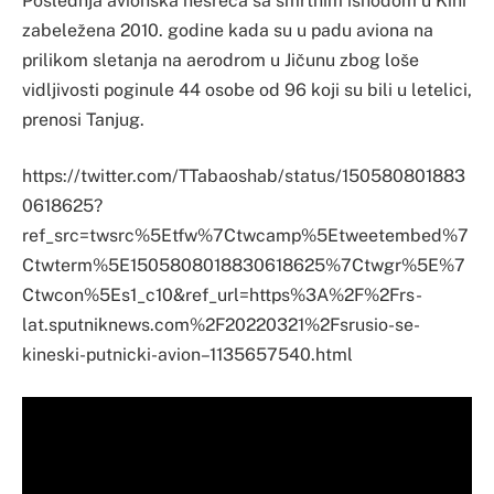
Poslednja avionska nesreća sa smrtnim ishodom u Kini
zabeležena 2010. godine kada su u padu aviona na
prilikom sletanja na aerodrom u Jičunu zbog loše
vidljivosti poginule 44 osobe od 96 koji su bili u letelici,
prenosi Tanjug.
https://twitter.com/TTabaoshab/status/150580801883
0618625?
ref_src=twsrc%5Etfw%7Ctwcamp%5Etweetembed%7
Ctwterm%5E1505808018830618625%7Ctwgr%5E%7
Ctwcon%5Es1_c10&ref_url=https%3A%2F%2Frs-
lat.sputniknews.com%2F20220321%2Fsrusio-se-
kineski-putnicki-avion–1135657540.html