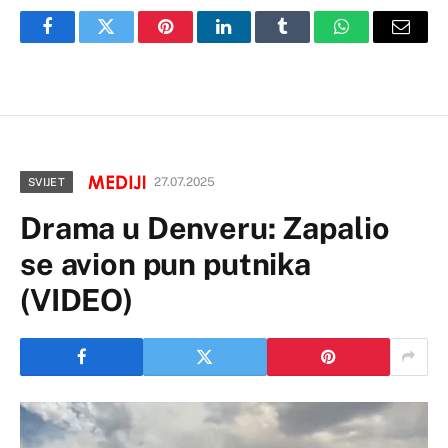
Facebook
Twitter
Pinterest
LinkedIn
Tumblr
WhatsApp
Email
27.07.2025
SVIJET
Drama u Denveru: Zapalio
se avion pun putnika
(VIDEO)