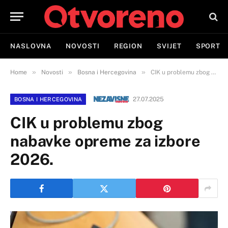
NASLOVNA
NOVOSTI
REGION
SVIJET
SPORT
»
»
»
Home
Novosti
Bosna i Hercegovina
CIK u problemu zbog nabavke opreme za izbore 2026.
27.07.2025
BOSNA I HERCEGOVINA
CIK u problemu zbog
nabavke opreme za izbore
2026.