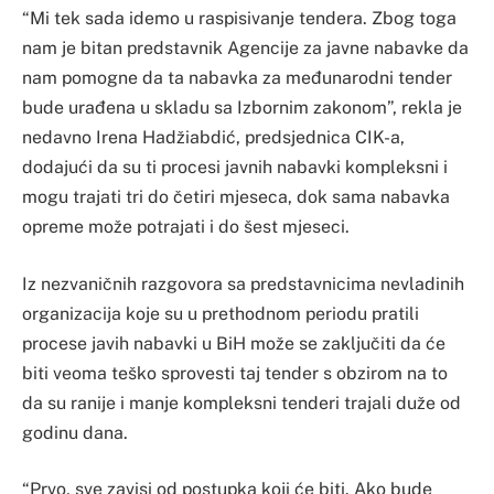
“Mi tek sada idemo u raspisivanje tendera. Zbog toga
nam je bitan predstavnik Agencije za javne nabavke da
nam pomogne da ta nabavka za međunarodni tender
bude urađena u skladu sa Izbornim zakonom”, rekla je
nedavno Irena Hadžiabdić, predsjednica CIK-a,
dodajući da su ti procesi javnih nabavki kompleksni i
mogu trajati tri do četiri mjeseca, dok sama nabavka
opreme može potrajati i do šest mjeseci.
Iz nezvaničnih razgovora sa predstavnicima nevladinih
organizacija koje su u prethodnom periodu pratili
procese javih nabavki u BiH može se zaključiti da će
biti veoma teško sprovesti taj tender s obzirom na to
da su ranije i manje kompleksni tenderi trajali duže od
godinu dana.
“Prvo, sve zavisi od postupka koji će biti. Ako bude