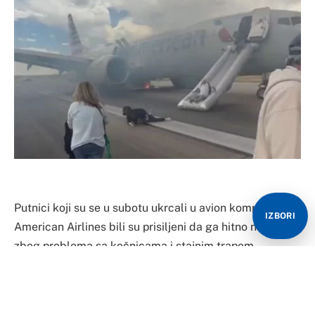
Putnici koji su se u subotu ukrcali u avion kompanije
IZBORI
American Airlines bili su prisiljeni da ga hitno napuste
zbog problema sa kočnicama i stajnim trapom
neposredno prije polijetanja sa aerodrome u Denveru,
objavila je američka vazduhoplovna kompanija. Avion
Boeing 737 MAX 8 na letu 3023 američke kompanije