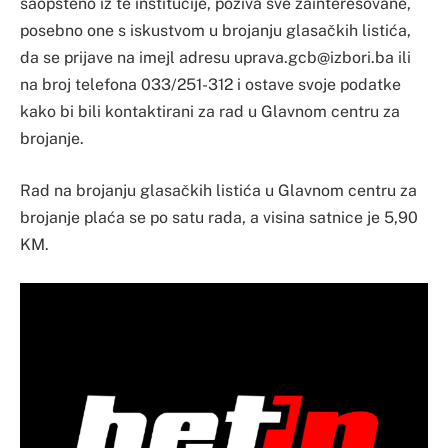
saopšteno iz te institucije, poziva sve zainteresovane,
posebno one s iskustvom u brojanju glasačkih listića,
da se prijave na imejl adresu
uprava.gcb@izbori.ba
ili
na broj telefona 033/251-312 i ostave svoje podatke
kako bi bili kontaktirani za rad u Glavnom centru za
brojanje.
Rad na brojanju glasačkih listića u Glavnom centru za
brojanje plaća se po satu rada, a visina satnice je 5,90
KM.