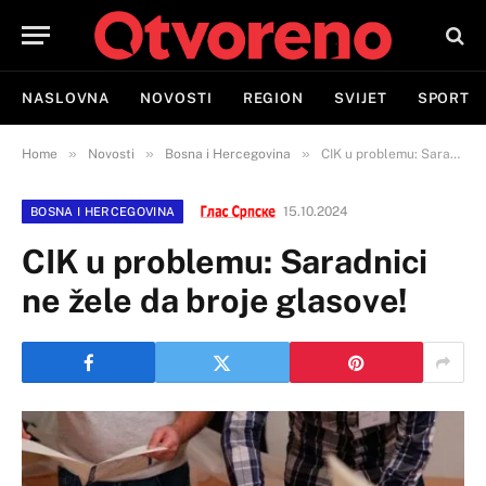
NASLOVNA
NOVOSTI
REGION
SVIJET
SPORT
»
»
»
Home
Novosti
Bosna i Hercegovina
CIK u problemu: Saradnici ne žele da broje glasove!
15.10.2024
BOSNA I HERCEGOVINA
CIK u problemu: Saradnici
ne žele da broje glasove!