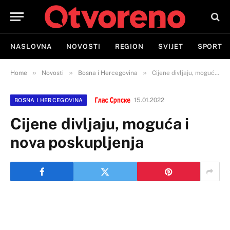
NASLOVNA
NOVOSTI
REGION
SVIJET
SPORT
»
»
»
Home
Novosti
Bosna i Hercegovina
Cijene divljaju, moguća i nova poskupljenja
15.01.2022
BOSNA I HERCEGOVINA
Cijene divljaju, moguća i
nova poskupljenja