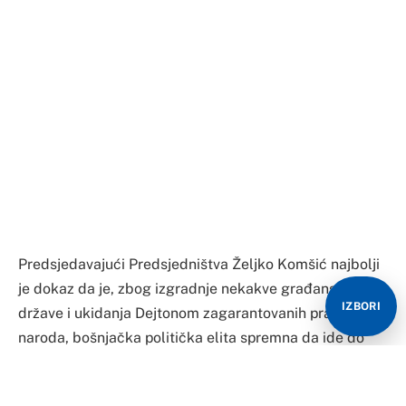
Predsjedavajući Predsjedništva Željko Komšić najbolji
je dokaz da je, zbog izgradnje nekakve građanske
IZBORI
države i ukidanja Dejtonom zagarantovanih prava
naroda, bošnjačka politička elita spremna da ide do
kraja, pa čak da žrtvuje i mir u BiH.