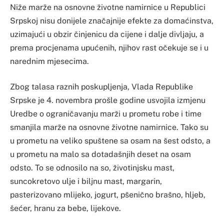
Niže marže na osnovne životne namirnice u Republici
Srpskoj nisu donijele značajnije efekte za domaćinstva,
uzimajući u obzir činjenicu da cijene i dalje divljaju, a
prema procjenama upućenih, njihov rast očekuje se i u
narednim mjesecima.
Zbog talasa raznih poskupljenja, Vlada Republike
Srpske je 4. novembra prošle godine usvojila izmjenu
Uredbe o ograničavanju marži u prometu robe i time
smanjila marže na osnovne životne namirnice. Tako su
u prometu na veliko spuštene sa osam na šest odsto, a
u prometu na malo sa dotadašnjih deset na osam
odsto. To se odnosilo na so, životinjsku mast,
suncokretovo ulje i biljnu mast, margarin,
pasterizovano mlijeko, jogurt, pšenično brašno, hljeb,
šećer, hranu za bebe, lijekove.