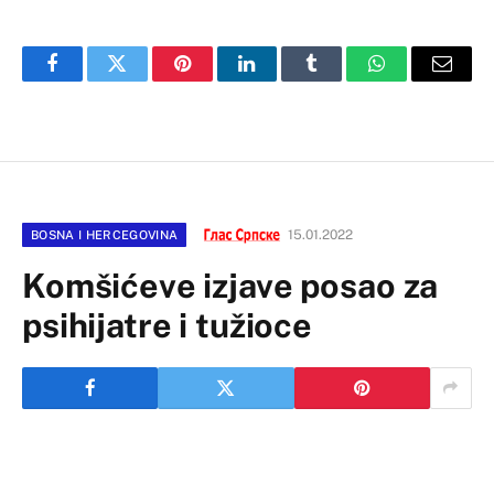
Facebook
Twitter
Pinterest
LinkedIn
Tumblr
WhatsApp
Email
15.01.2022
BOSNA I HERCEGOVINA
Komšićeve izjave posao za
psihijatre i tužioce