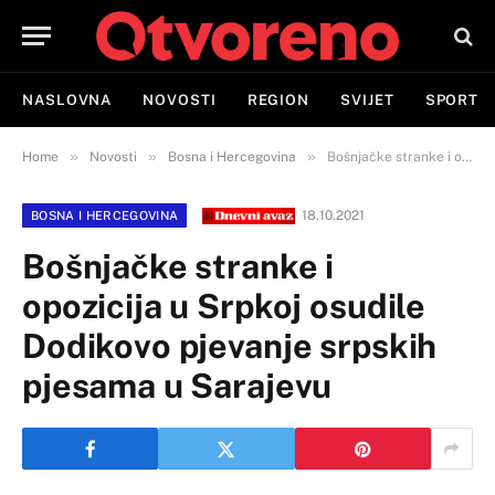
NASLOVNA
NOVOSTI
REGION
SVIJET
SPORT
»
»
»
Home
Novosti
Bosna i Hercegovina
Bošnjačke stranke i opozicija u Srpkoj osudile Dodikovo pjevanje srpskih pjesama u Sarajevu
18.10.2021
BOSNA I HERCEGOVINA
Bošnjačke stranke i
opozicija u Srpkoj osudile
Dodikovo pjevanje srpskih
pjesama u Sarajevu