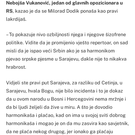
Nebojša Vukanović, jedan od glavnih opozicionara u
RS
, kazao je da se Milorad Dodik ponaša kao pravi
lakrdijaš.
– To pokazuje nivo ozbiljnosti njega i njegove šizofrene
politike. Vidite da je promijenio vješto repertoar, on sad
misli da je ispao veći Srbin ako je sa harmonikom
pjevao srpske pjesme u Sarajevu, dakle nije to nikakva
hrabrost.
Vidjeli ste pravi put Sarajeva, za razliku od Cetinja, u
Sarajevu, hvala Bogu, nije bilo incidenta i to je dokaz
da u ovom narodu u Bosni i Hercegovini nema mržnje i
da bi ljudi željeli da žive u miru. A što je dovodio
harmonikaša i plaćao, kad on ima u svojoj sviti dobrog
harmonikaša i mogao je on da mu zasvira kao savjetnik,
da ne plaća nekog drugog, jer ionako ga plaćaju