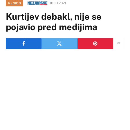
18.10.2021
REGION
Kurtijev debakl, nije se
pojavio pred medijima
Stranka kosovskog premijera Aljbina Kurtija podbacila
na lokalnim izborima na samoproglašenom Kosovu.
Kurtijeva stranka loše je prošla čak i u opštinama gdje
je u februaru na parlamentarnim izobirma imala više od
60 odsto glasova.