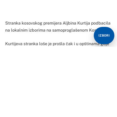
Da je Kurti doživio totalni debakl govori činjenica da od
38 opština u kojima su bili izbori ni u jednoj nije dobio
dovoljan broj glasova za pobjedu u prvom krugu,
prenosi B92.
IZBORI
Istovremeno, predsjednik DPK Memlji Krasnići
proglasio je pobjedu u Južnoj Mitrovici, Uroševcu,
Srbici, Kačaniku i General Jankoviću.
U drugi krug idu njihovi kandidati DPK u opštinama
Prizren, Glogovac, Vučitrn, Štimlje, Dragaš, Mališevo i
Klina, a najvjerovatnije i Kosovo Polje.
Takođe, Ramuš Haradinaj je izjavio da je ABK
pobijedila u šest opština, Đakovica, Suva Reka,
Orahovac, Klina, Dečani i Junik, a da idu u drugi krug
izbora u opštini Istok.