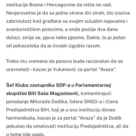
institucije Bosne i Hercegovine da ništa ne radi.
Nevjerovatno je da sa jedne strane širi strah, što izaziva
zabrinutost kod građana sa svojim suludim najavama i
avanturističkim potezima, a onda poslije dva dana
dolazi, smije se, pjeva neke pjesme. Dakle, to je jedan
od pokazatelja da je čovjek izgubio razum.
Treba mu vremena da ponovo bude racionalan da se
uravnoteži – kazao je Vukanović za portal “Avaza”.
Šef Kluba zastupnika SDP-a u Parlamentarnoj
skupštini BiH Saša Magazinović,
komentirajući
ponašanje Milorada Dodika, lidera SNSD-a i člana
Predsjedništva BiH, koji je u ovu instituciju doveo
harmonikaša, kazao je za portal “Avaza” da je Dodik
pokušao da omalovaži instituciju Predsjedništva, ali da
u tome nije uspio.