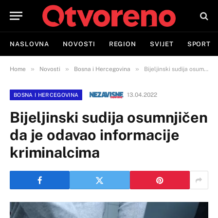
NASLOVNA
NOVOSTI
REGION
SVIJET
SPORT
»
»
»
Home
Novosti
Bosna i Hercegovina
Bijeljinski sudija osumnjičen da je odavao informacije kriminalcima
13.04.2022
BOSNA I HERCEGOVINA
Bijeljinski sudija osumnjičen
da je odavao informacije
kriminalcima