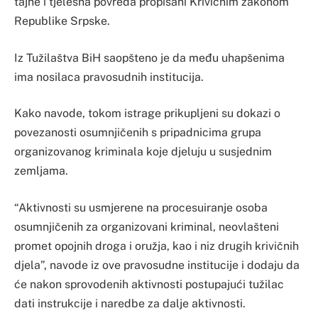
tajne i tjelesna povreda propisani Krivičnim zakonom
Republike Srpske.
Iz Tužilaštva BiH saopšteno je da među uhapšenima
ima nosilaca pravosudnih institucija.
Kako navode, tokom istrage prikupljeni su dokazi o
povezanosti osumnjičenih s pripadnicima grupa
organizovanog kriminala koje djeluju u susjednim
zemljama.
“Aktivnosti su usmjerene na procesuiranje osoba
osumnjičenih za organizovani kriminal, neovlašteni
promet opojnih droga i oružja, kao i niz drugih krivičnih
djela”, navode iz ove pravosudne institucije i dodaju da
će nakon sprovodenih aktivnosti postupajući tužilac
dati instrukcije i naredbe za dalje aktivnosti.