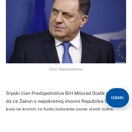
Foto: Depositphotos
Srpski član Predsjedništva BiH Milorad Dodik izjavio je
IZBORI
da će Zakon o nepokretnoj imovini Republike Srpske
koja se koristi za funkcionisanje javne vlasti sutra
stupiti na snagu i da je obaveza svih organa u Srpskoj
da postupaju u skladu sa tim.