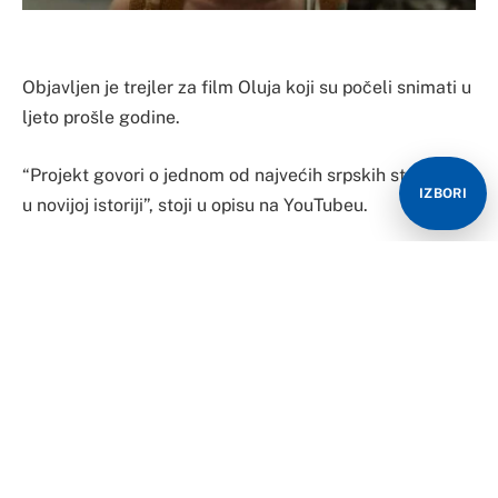
Objavljen je trejler za film Oluja koji su počeli snimati u
ljeto prošle godine.
“Projekt govori o jednom od najvećih srpskih stradanja
IZBORI
u novijoj istoriji”, stoji u opisu na YouTubeu.
Film prikazuje događaje koji predstavljaju jedan od
najvećih zločina nad srpskim narodom od Drugog
svjetskog rata, a za glavnog glumca izabran je Jovo
Maksić, izbjeglica iz Knina.
“Mislim da je vrijeme da se dotaknemo ove bolne teme
i jednostavno kažemo svoju stranu tog rata, da nas ne
prikazuju samo kao zločince, već da bismo vidjeli da su