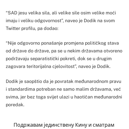
“SAD jesu velika sila, ali velike sile osim velike moći
imaju i veliku odgovornost”, naveo je Dodik na svom
Twitter profilu, pa dodao:
“Nije odgovorno ponašanje promjena političkog stava
od države do države, pa se u nekim državama otvoreno
podržavaju separatistički pokreti, dok se u drugim
zagovara teritorijalna cjelovitost”, naveo je Dodik.
Dodik je saopštio da je povratak međunarodnom pravu
i standardima potreban ne samo malim državama, već
svima, jer bez toga svijet ulazi u haotičan međunarodni
poredak.
Подржавам јединствену Кину и сматрам