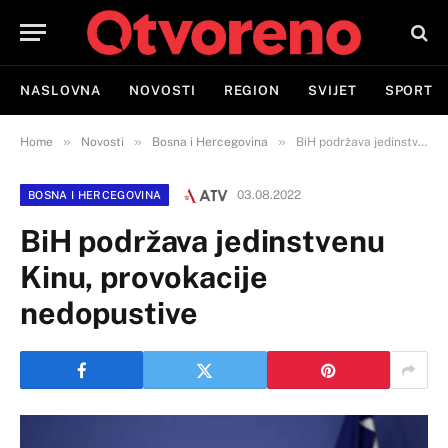
NASLOVNA
NOVOSTI
REGION
SVIJET
SPORT
»
»
»
Home
Novosti
Bosna i Hercegovina
BiH podržava jedinstvenu Kinu, provokacije nedopustive
03.08.2022
BOSNA I HERCEGOVINA
BiH podržava jedinstvenu
Kinu, provokacije
nedopustive