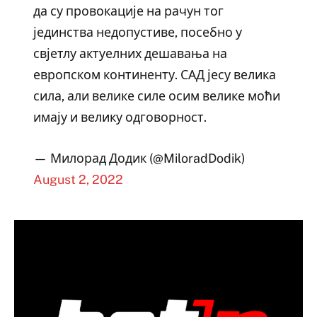
да су провокације на рачун тог
јединства недопустиве, посебно у
свјетлу актуелних дешавања на
европском континенту. САД јесу велика
сила, али велике силе осим велике моћи
имају и велику одговорнoст.
— Милорад Додик (@MiloradDodik)
August 2, 2022