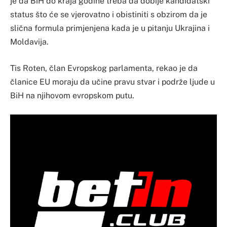
je da BiH do kraja godine treba da dobije kandidatski
status što će se vjerovatno i obistiniti s obzirom da je
slična formula primjenjena kada je u pitanju Ukrajina i
Moldavija.
Tis Roten, član Evropskog parlamenta, rekao je da
članice EU moraju da učine pravu stvar i podrže ljude u
BiH na njihovom evropskom putu.