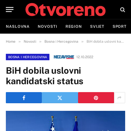
NASLOVNA
NOVOSTI
REGION
SVIJET
SPORT
»
»
»
Home
Novosti
Bosna i Hercegovina
BiH dobila uslovni kandidatski status
12.10.2022
BOSNA I HERCEGOVINA
BiH dobila uslovni
kandidatski status