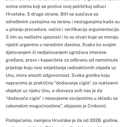
svima onima koji se protive ovoj političkoj odluci
Hrvatske. S druge strane, BiH se suočava sa
određenim zastojima na terenu i neslaganjima kada su
u pitanju procedure, načini i verifikacija argumentacije.
S tim su nadležni upoznati i to su stvari koje se moraju
riješiti urgentno u narednim danima. Svako ko svojim
djelovanjem ili nedjelovanjem ugrožava interese
građana, pravo i kapacitete za odbranu od nametnute
prijetnje koju nosi smještanje radioaktivnih otpada uz
Unu, mora snositi odgovornost. Svaka greška koju
napravimo je praktično “dodavanje cigle” za nuklearni
objekat uz rijeku Unu, a obaveza svih nas je da
“dodavače cigle” i nesavjesne osvijestimo u skladu sa
zakonskim mogućnostima”, objasnio je Crnković.
Podsjećamo, namjera Hrvatske je da od 2028. godine,