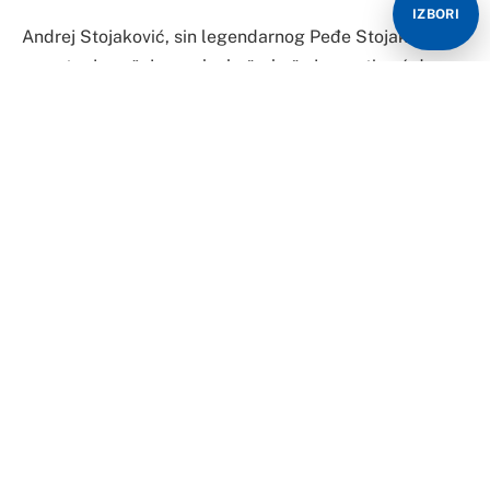
IZBORI
Andrej Stojaković, sin legendarnog Peđe Stojakovića,
u centru je pažnje srpske košarkaše javnosti već dugo,
jer se još spekuliše o tome za koju nacionalnu selekciju
će mladi Andrej nekada zaigrati.
Stojaković, koji je rođen 17. avgusta 2004. godine, ima
dvije opcije i pored Srbije, Andrej može da zaigra i za
selekciju Grčke.
Takođe, kao neko ko je odrastao u Sjedinjenim
Američkim Državama, može da bira za koji tim će
igrati.
Rođen je u Solunu i već sada je dostigao visinu od 2,01
m i može da igra na poziciji dva ili tri.