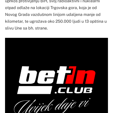
uprkos protivljenju BiH, svoj radioaktivni i nuklearni
otpad odlaže na lokaciji Trgovska gora, koja je od
Novog Grada vazdušnom linijom udaljena manje od
kilometar, te ugrožava oko 250.000 ljudi u 13 opština u
slivu Une sa bh. strane.