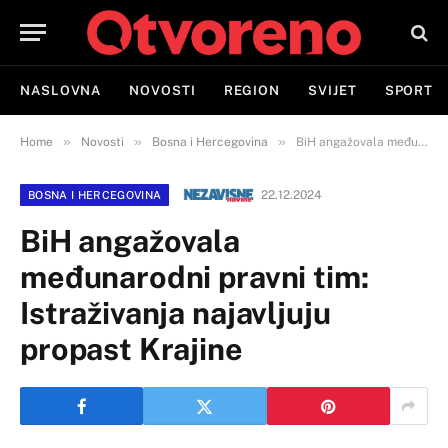
NASLOVNA
NOVOSTI
REGION
SVIJET
SPORT
»
»
»
Home
Novosti
Bosna i Hercegovina
BiH angažovala međunarodni pravni tim: Istraživanja najavljuju propast Krajine
22.12.2024
BOSNA I HERCEGOVINA
BiH angažovala
međunarodni pravni tim:
Istraživanja najavljuju
propast Krajine