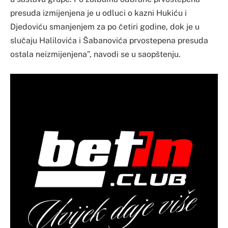
presuda izmijenjena je u odluci o kazni Hukiću i
Djedoviću smanjenjem za po četiri godine, dok je u
slučaju Halilovića i Šabanovića prvostepena presuda
ostala neizmijenjena”, navodi se u saopštenju.