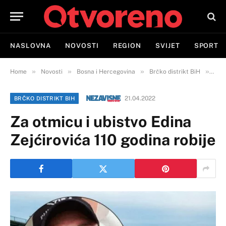
NASLOVNA
NOVOSTI
REGION
SVIJET
SPORT
»
»
»
»
Home
Novosti
Bosna i Hercegovina
Brčko distrikt BiH
Za o
21.04.2022
BRČKO DISTRIKT BIH
Za otmicu i ubistvo Edina
Zejćirovića 110 godina robije