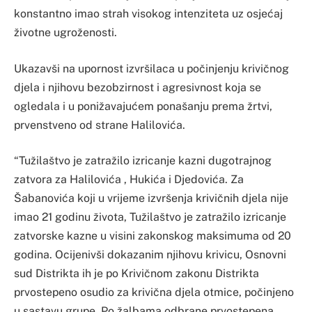
konstantno imao strah visokog intenziteta uz osjećaj
životne ugroženosti.
Ukazavši na upornost izvršilaca u počinjenju krivičnog
djela i njihovu bezobzirnost i agresivnost koja se
ogledala i u ponižavajućem ponašanju prema žrtvi,
prvenstveno od strane Halilovića.
“Tužilaštvo je zatražilo izricanje kazni dugotrajnog
zatvora za Halilovića , Hukića i Djedovića. Za
Šabanovića koji u vrijeme izvršenja krivičnih djela nije
imao 21 godinu života, Tužilaštvo je zatražilo izricanje
zatvorske kazne u visini zakonskog maksimuma od 20
godina. Ocijenivši dokazanim njihovu krivicu, Osnovni
sud Distrikta ih je po Krivičnom zakonu Distrikta
prvostepeno osudio za krivična djela otmice, počinjeno
u sastavu grupe. Po žalbama odbrane prvostepena