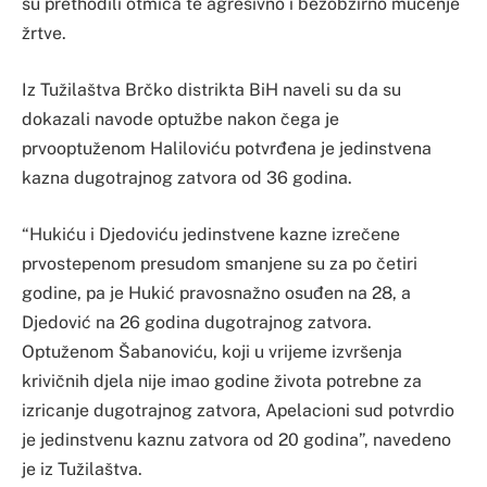
su prethodili otmica te agresivno i bezobzirno mučenje
žrtve.
Iz Tužilaštva Brčko distrikta BiH naveli su da su
dokazali navode optužbe nakon čega je
prvooptuženom Haliloviću potvrđena je jedinstvena
kazna dugotrajnog zatvora od 36 godina.
“Hukiću i Djedoviću jedinstvene kazne izrečene
prvostepenom presudom smanjene su za po četiri
godine, pa je Hukić pravosnažno osuđen na 28, a
Djedović na 26 godina dugotrajnog zatvora.
Optuženom Šabanoviću, koji u vrijeme izvršenja
krivičnih djela nije imao godine života potrebne za
izricanje dugotrajnog zatvora, Apelacioni sud potvrdio
je jedinstvenu kaznu zatvora od 20 godina”, navedeno
je iz Tužilaštva.