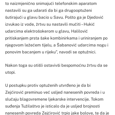
to naizmjenično snimajući telefonskim aparatom
nastavili su ga udarati da bi ga drugooptuženi
šutirajući u glavu bacio u Savu. Pošto ga je Djedović
izvukao iz vode, žrtvu su nastavili mučiti – Hukić
udarcima elektrošokerom u glavu, Halilović
pritiskanjem prsta šake kombinirkama i uriniranjem po
njegovom ležećem tijelu, a Šabanović udarcima nogu i
ponovim bacanjem u rijeku”, navodi se optužnici.
Nakon toga su otišli ostavivši bespomoćnu žrtvu da se
utopi.
U postupku protiv optuženih utvrđeno je da bi
Zejćirović preminuo već usljed nanesenih povreda i u
slučaju blagovremene ljekarske intervencije. Tokom
suđenja Tužilaštvo je isticalo da je usljed brojnosti
nanesenih povreda Zejćirović trpio jake bolove, te da je