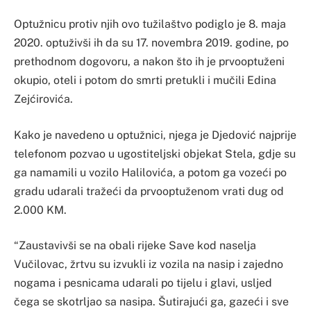
Optužnicu protiv njih ovo tužilaštvo podiglo je 8. maja
2020. optuživši ih da su 17. novembra 2019. godine, po
prethodnom dogovoru, a nakon što ih je prvooptuženi
okupio, oteli i potom do smrti pretukli i mučili Edina
Zejćirovića.
Kako je navedeno u optužnici, njega je Djedović najprije
telefonom pozvao u ugostiteljski objekat Stela, gdje su
ga namamili u vozilo Halilovića, a potom ga vozeći po
gradu udarali tražeći da prvooptuženom vrati dug od
2.000 KM.
“Zaustavivši se na obali rijeke Save kod naselja
Vučilovac, žrtvu su izvukli iz vozila na nasip i zajedno
nogama i pesnicama udarali po tijelu i glavi, usljed
čega se skotrljao sa nasipa. Šutirajući ga, gazeći i sve