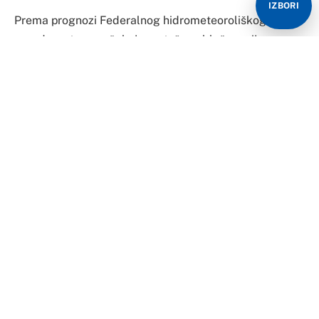
IZBORI
Prema prognozi Federalnog hidrometeoroliškog
zavoda, sutra se očekuje pretežno oblačno vrijeme s
kišom. Više padavina se očekuje u Hercegovini i
jugozapadnoj Bosni, a prognozirana jutarnja
temperatura je od 3 do 9, na jugu do 12, a najviša
dnevna od 11 do 17, u Hercegovini i na sjeveroistoku
Bosne do 21 stepen.
Za subotu je najavljeno umjereno do pretežno oblačno
vrijeme. U južnim, jugozapadnim i sjevernim područjima
moguća je slaba kiša, a prognozirana jutarnja
temperatura je od 5 do 11, na jugu do 15, a najviša
dnevna od 13 do 18, u Hercegovini i na sjeveru Bosne
do 22 stepena.
U nedjelju se očekuje umjereno do pretežno oblačno