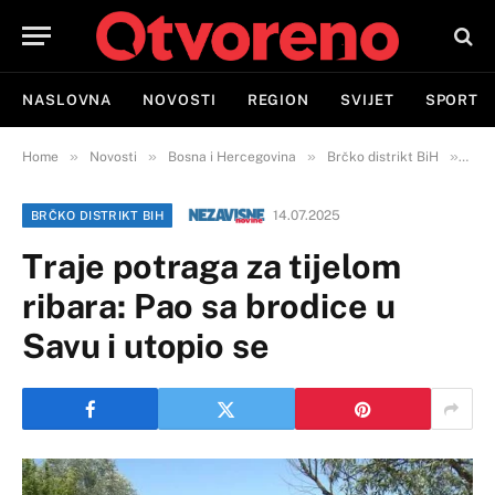
NASLOVNA
NOVOSTI
REGION
SVIJET
SPORT
»
»
»
»
Home
Novosti
Bosna i Hercegovina
Brčko distrikt BiH
Traj
14.07.2025
BRČKO DISTRIKT BIH
Traje potraga za tijelom
ribara: Pao sa brodice u
Savu i utopio se