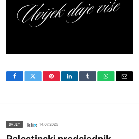
Facebook
Twitter
Pinterest
LinkedIn
Tumblr
WhatsApp
Email
14.07.2025
SVIJET
Palestinski predsjednik