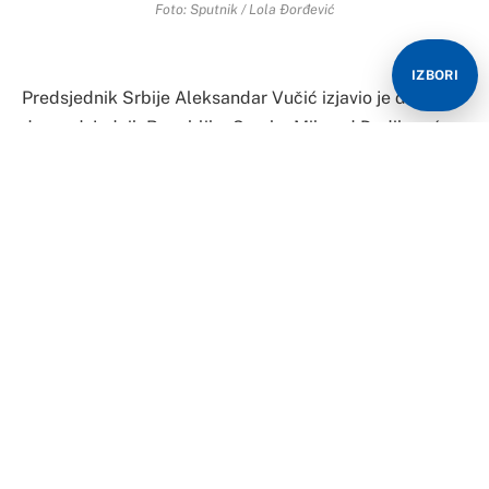
Foto: Sputnik / Lola Đorđević
IZBORI
Predsjednik Srbije Aleksandar Vučić izjavio je danas
da predsjednik Republike Srpske Milorad Dodik neće
biti uhapšen u Srbiji ako bh. vlasti izdaju nalog za
njegovo hapšenje, nakon što je Sud BiH potvrdio
odluku prvostepenog suda kojom je Dodik osuđen na
godinu dana zatvora i šest godina zabrane političkog
djelovanja.
“Ne, neće”, rekao je Vučić nakon sjednice Saveta za
nacionalnu bezbednost odgovarajući na pitanje
novinara da li će Dodik biti uhapšen u Srbiji ako bh.
vlasti izdaju nalog za njegovo hapšenje a on se u tom
trenutku bude nalazio u Srbiji.