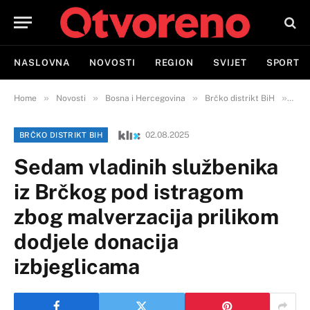
NASLOVNA
NOVOSTI
REGION
SVIJET
SPORT
»
»
»
»
Home
Novosti
Bosna i Hercegovina
Brčko distrikt BiH
Sed
02.08.2025
BRČKO DISTRIKT BIH
Sedam vladinih službenika
iz Brčkog pod istragom
zbog malverzacija prilikom
dodjele donacija
izbjeglicama