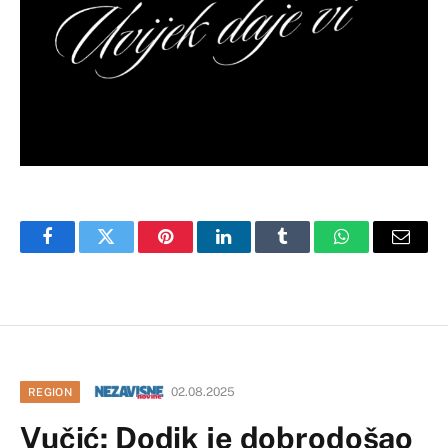
Facebook
Twitter
Pinterest
LinkedIn
Tumblr
WhatsApp
Email
02.08.2025
REGION
Vučić: Dodik je dobrodošao