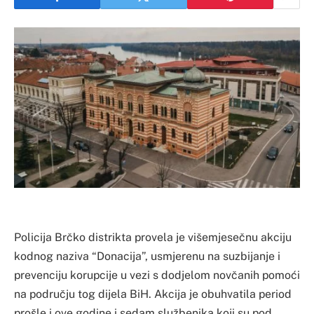
Policija Brčko distrikta provela je višemjesečnu akciju
kodnog naziva “Donacija”, usmjerenu na suzbijanje i
prevenciju korupcije u vezi s dodjelom novčanih pomoći
na području tog dijela BiH. Akcija je obuhvatila period
prošle i ove godine i sedam službenika koji su pod