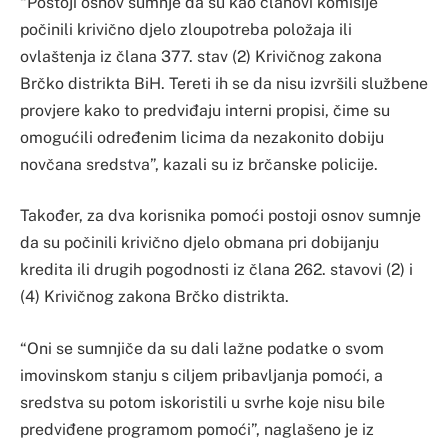
“Postoji osnov sumnje da su kao članovi komisije
počinili krivično djelo zloupotreba položaja ili
ovlaštenja iz člana 377. stav (2) Krivičnog zakona
Brčko distrikta BiH. Tereti ih se da nisu izvršili službene
provjere kako to predviđaju interni propisi, čime su
omogućili određenim licima da nezakonito dobiju
novčana sredstva”, kazali su iz brčanske policije.
Također, za dva korisnika pomoći postoji osnov sumnje
da su počinili krivično djelo obmana pri dobijanju
kredita ili drugih pogodnosti iz člana 262. stavovi (2) i
(4) Krivičnog zakona Brčko distrikta.
“Oni se sumnjiče da su dali lažne podatke o svom
imovinskom stanju s ciljem pribavljanja pomoći, a
sredstva su potom iskoristili u svrhe koje nisu bile
predviđene programom pomoći”, naglašeno je iz